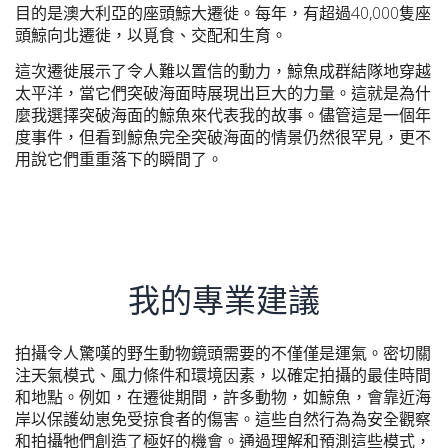
目的是澳大利亞的座頭鯨大遷徙。每年，有超過40,000隻座
頭鯨向北遷徙，以覓食、交配和生育。
這次遷徙展示了令人難以置信的動力，鯨魚成群結隊地穿越
太平洋，當它們突破海面時展現出巨大的力量。這就是為什
麼我選擇突破海面的鯨魚來代表我的故事。儘管這是一個年
度事件，但看到鯨魚完全突破海面的情景仍然很罕見，更不
用說它們重重落下的瞬間了。​
我的專業建議
拍攝令人驚嘆的野生動物鏡頭需要的不僅僅是運氣。密切關
注天氣模式、風力條件和環境因素，以確定拍攝的最佳時間
和地點。例如，在遷徙期間，許多動物，如鯨魚，會靠近海
岸以保護幼崽免受掠食者的傷害。這些自然行為為安全觀察
和拍攝牠們創造了極好的機會。通過理解和預測這些模式，