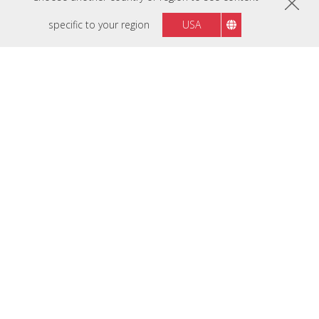
specific to your region
USA
See the Momentum
Explore the Gallery to immerse in the