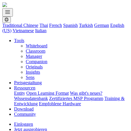
Traditional Chinese
Thai
French
Spanish
Turkish
German
English
(US)
Vietnamese
Italian
Tools
Whiteboard
Classroom
Manager
Companion
Originals
Insights
Sens
Preisgestaltung
Ressourcen
Entity
Open Learning Format
Was gibt's neues?
Wissensdatenbank
Zertifiziertes MSP Programm
Training &
Entwicklung
Empfohlene Hardware
Download
Community
Einloggen
Jetzt ausprobieren