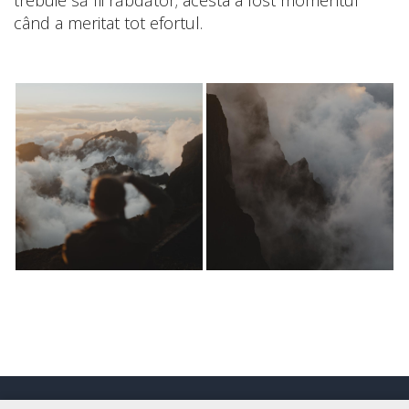
trebuie să fii răbdător; acesta a fost momentul
când a meritat tot efortul.