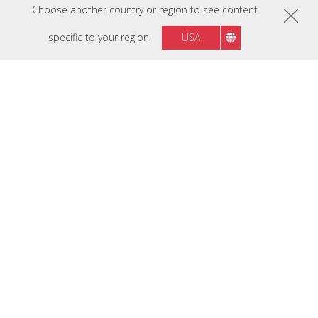
Choose another country or region to see content
Mai multe sfaturi pentru
specific to your region
USA
profesioniști