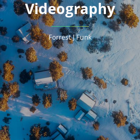
Videography
Forrest J Funk