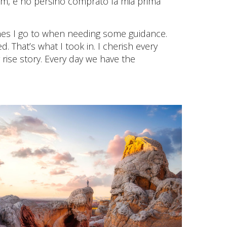
room, e ho persino comprato la mia prima
nes I go to when needing some guidance.
. That’s what I took in. I cherish every
rise story. Every day we have the