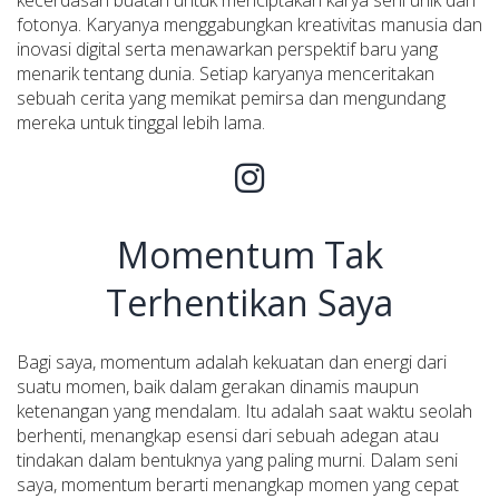
kecerdasan buatan untuk menciptakan karya seni unik dari
fotonya. Karyanya menggabungkan kreativitas manusia dan
inovasi digital serta menawarkan perspektif baru yang
menarik tentang dunia. Setiap karyanya menceritakan
sebuah cerita yang memikat pemirsa dan mengundang
mereka untuk tinggal lebih lama.
Momentum Tak
Terhentikan Saya
Bagi saya, momentum adalah kekuatan dan energi dari
suatu momen, baik dalam gerakan dinamis maupun
ketenangan yang mendalam. Itu adalah saat waktu seolah
berhenti, menangkap esensi dari sebuah adegan atau
tindakan dalam bentuknya yang paling murni. Dalam seni
saya, momentum berarti menangkap momen yang cepat