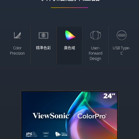
Color
精準色彩
廣色域
User-
USB Type-
Precision
Forward
C
Design