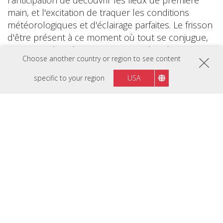
l'anticipation de découvrir les lieux de première
main, et l'excitation de traquer les conditions
météorologiques et d'éclairage parfaites. Le frisson
d'être présent à ce moment où tout se conjugue,
capturant des photos qui encapsulent l'essence
Choose another country or region to see content
de la scène. Ces éléments alimentent ma passion
et ma détermination.
specific to your region
USA
Quand je reviens et partage ces photos, inspirant
ainsi d'autres personnes à sortir et explorer, cela
me procure une sensation incroyable dont je ne
me lasserai jamais. La photographie est
extrêmement importante pour moi ; c'est une part
significative de ma passion et de mon existence
toute entière.