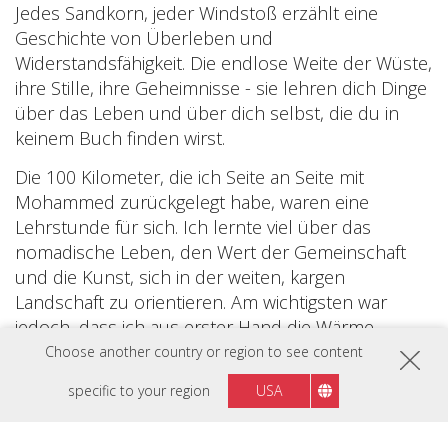
Jedes Sandkorn, jeder Windstoß erzählt eine
Geschichte von Überleben und
Widerstandsfähigkeit. Die endlose Weite der Wüste,
ihre Stille, ihre Geheimnisse - sie lehren dich Dinge
über das Leben und über dich selbst, die du in
keinem Buch finden wirst.
Die 100 Kilometer, die ich Seite an Seite mit
Mohammed zurückgelegt habe, waren eine
Lehrstunde für sich. Ich lernte viel über das
nomadische Leben, den Wert der Gemeinschaft
und die Kunst, sich in der weiten, kargen
Landschaft zu orientieren. Am wichtigsten war
jedoch, dass ich aus erster Hand die Wärme,
Gastfreundschaft und den unerschütterlichen
Choose another country or region to see content
Geist der Menschen in der Sahara erlebte.
specific to your region
USA
Diese Reise lehrte mich, dass wahre Bereicherung
nicht aus materiellen Besitztümern kommt,