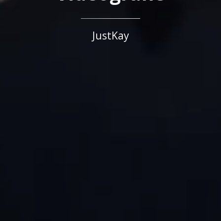
JustKay