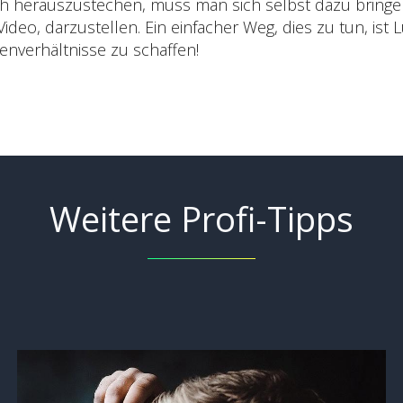
ich herauszustechen, muss man sich selbst dazu bringe
 Video, darzustellen. Ein einfacher Weg, dies zu tun, i
enverhältnisse zu schaffen!
Weitere Profi-Tipps