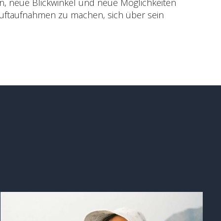
n, neue Blickwinkel und neue Möglichkeiten
st Luftaufnahmen zu machen, sich über sein