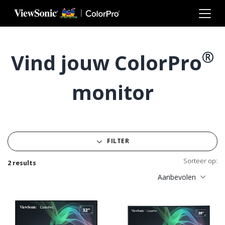
Ga naar hoofdinhoud
®
Vind jouw ColorPro
monitor
FILTER
Sorteer op:
2 results
Aanbevolen