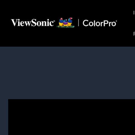
T
United Kingdom
24–25 november
Quantus Galerij
London