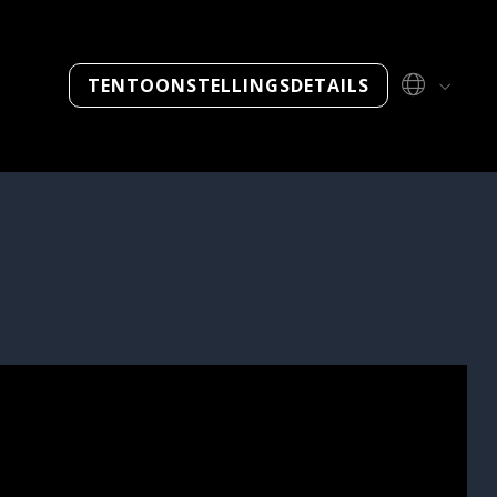
23
TENTOONSTELLINGSDETAILS
Taiwan
15–17 december
ViewSonic Corporation,
Nieuw Taipei City