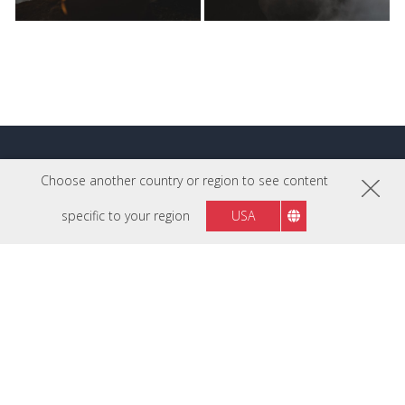
Plus de conseils
Choose another country or region to see content
professionnels
specific to your region
USA