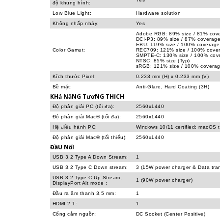
độ khung hình:
Low Blue Light:
Hardware solution
Không nhấp nháy:
Yes
Adobe RGB: 89% size / 81% cove
DCI-P3: 89% size / 87% coverage
EBU: 119% size / 100% coverage
Color Gamut:
REC709: 121% size / 100% cover
SMPTE-C: 130% size / 100% cove
NTSC: 85% size (Typ)
sRGB: 121% size / 100% coverag
Kích thước Pixel:
0.233 mm (H) x 0.233 mm (V)
Bề mặt:
Anti-Glare, Hard Coating (3H)
KHả NăNG TươNG THíCH
Độ phân giải PC (tối đa):
2560x1440
Độ phân giải Mac® (tối đa):
2560x1440
Hệ điều hành PC:
Windows 10/11 certified; macOS 
Độ phân giải Mac® (tối thiểu):
2560x1440
ĐầU NốI
USB 3.2 Type A Down Stream:
1
USB 3.2 Type C Down stream:
3 (15W power charger & Data trans
USB 3.2 Type C Up Stream;
1 (90W power charger)
DisplayPort Alt mode
:
Đầu ra âm thanh 3,5 mm:
1
HDMI 2.1:
1
Cổng cắm nguồn:
DC Socket (Center Positive)