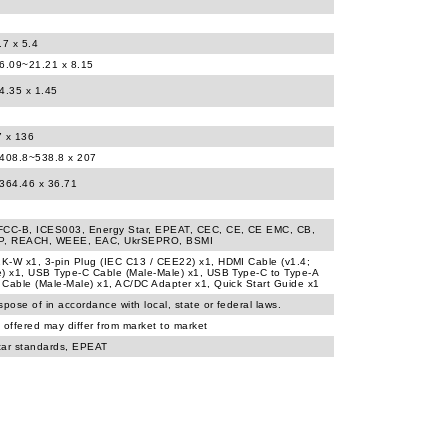
.7 x 5.4
16.09~21.21 x 8.15
4.35 x 1.45
7 x 136
 408.8~538.8 x 207
 364.46 x 36.71
FCC-B, ICES003, Energy Star, EPEAT, CEC, CE, CE EMC, CB,
P, REACH, WEEE, EAC, UkrSEPRO, BSMI
K-W x1, 3-pin Plug (IEC C13 / CEE22) x1, HDMI Cable (v1.4;
) x1, USB Type-C Cable (Male-Male) x1, USB Type-C to Type-A
Cable (Male-Male) x1, AC/DC Adapter x1, Quick Start Guide x1
spose of in accordance with local, state or federal laws.
 offered may differ from market to market
tar standards, EPEAT