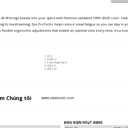
-W brings beauty into your space with Pantone-validated 100% sRGB color. Featuri
g to livestreaming. Eye ProTech+ helps reduce visual fatigue so you can stay in yo
h flexible ergonomic adjustments that enable an optimal view every time, it's a mon
DC In
HDMI x1
3.5mm Audio Out x1
USB-A x1
USB-C x4
ăm
Chúng tôi
www.viewsonic.com
ĐIềU KIệN HOạT độNG