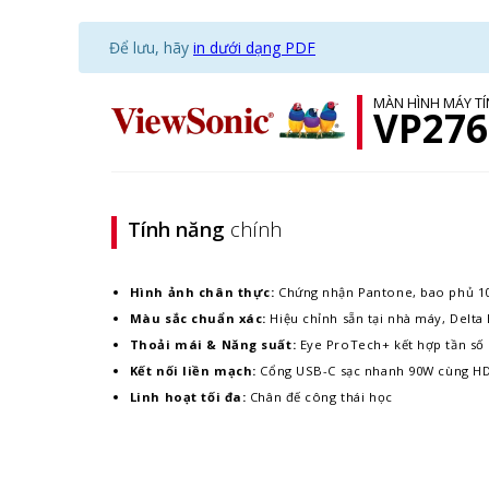
Để lưu, hãy
in dưới dạng PDF
MÀN HÌNH MÁY T
VP276
Tính năng
chính
Hình ảnh chân thực:
Chứng nhận Pantone, bao phủ 1
Màu sắc chuẩn xác:
Hiệu chỉnh sẵn tại nhà máy, Delta 
Thoải mái & Năng suất:
Eye ProTech+ kết hợp tần số
Kết nối liền mạch:
Cổng USB-C sạc nhanh 90W cùng HDM
Linh hoạt tối đa:
Chân đế công thái học