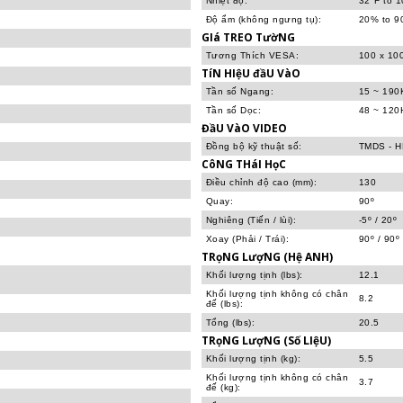
Nhiệt độ:
32°F to 1
Độ ẩm (không ngưng tụ):
20% to 
GIá TREO TườNG
Tương Thích VESA:
100 x 10
TíN HIệU đầU VàO
Tần số Ngang:
15 ~ 190
Tần số Dọc:
48 ~ 120
ĐầU VàO VIDEO
Đồng bộ kỹ thuật số:
TMDS - HD
CôNG THáI HọC
Điều chỉnh độ cao (mm):
130
Quay:
90º
Nghiêng (Tiến / lùi):
-5º / 20º
Xoay (Phải / Trái):
90º / 90º
TRọNG LượNG (Hệ ANH)
Khối lượng tịnh (lbs):
12.1
Khối lượng tịnh không có chân
8.2
đế (lbs):
Tổng (lbs):
20.5
TRọNG LượNG (Số LIệU)
Khối lượng tịnh (kg):
5.5
Khối lượng tịnh không có chân
3.7
đế (kg):