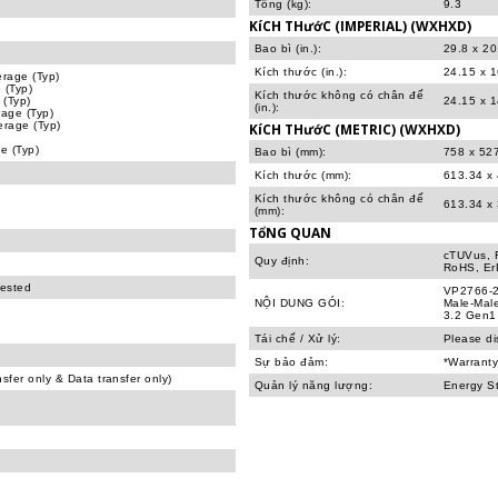
Tổng (kg):
9.3
KíCH THướC (IMPERIAL) (WXHXD)
Bao bì (in.):
29.8 x 20
Kích thước (in.):
24.15 x 
rage (Typ)
 (Typ)
Kích thước không có chân đế
 (Typ)
24.15 x 1
(in.):
age (Typ)
rage (Typ)
KíCH THướC (METRIC) (WXHXD)
e (Typ)
Bao bì (mm):
758 x 52
Kích thước (mm):
613.34 x
Kích thước không có chân đế
613.34 x
(mm):
TổNG QUAN
cTUVus, 
Quy định:
RoHS, Er
tested
VP2766-2
NỘI DUNG GÓI:
Male-Male
3.2 Gen1 
Tái chế / Xử lý:
Please di
Sự bảo đảm:
*Warranty
fer only & Data transfer only)
Quản lý năng lượng:
Energy S