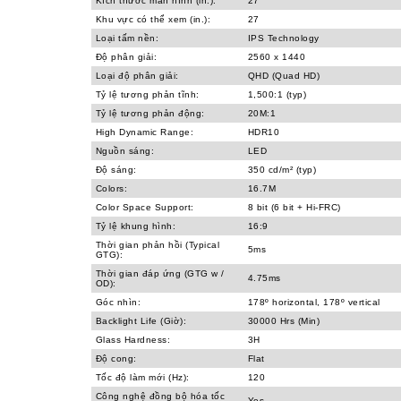
Kích thước màn hình (in.):
27
Khu vực có thể xem (in.):
27
Loại tấm nền:
IPS Technology
Độ phân giải:
2560 x 1440
Loại độ phân giải:
QHD (Quad HD)
Tỷ lệ tương phản tĩnh:
1,500:1 (typ)
Tỷ lệ tương phản động:
20M:1
High Dynamic Range:
HDR10
Nguồn sáng:
LED
Độ sáng:
350 cd/m² (typ)
Colors:
16.7M
Color Space Support:
8 bit (6 bit + Hi-FRC)
Tỷ lệ khung hình:
16:9
Thời gian phản hồi (Typical
5ms
GTG):
Thời gian đáp ứng (GTG w /
4.75ms
OD):
Góc nhìn:
178º horizontal, 178º vertical
Backlight Life (Giờ):
30000 Hrs (Min)
Glass Hardness:
3H
Độ cong:
Flat
Tốc độ làm mới (Hz):
120
Công nghệ đồng bộ hóa tốc
Yes