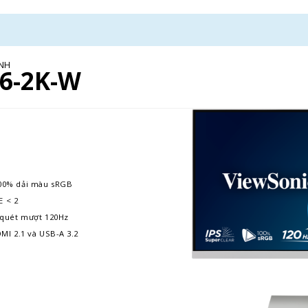
ÍNH
6-2K-W
00% dải màu sRGB
E < 2
 quét mượt 120Hz
I 2.1 và USB-A 3.2