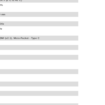
04°F (0°C to 40°C)
90%
0 mm
KHz
Hz
MI (v2.1), Micro-Packet - Type C