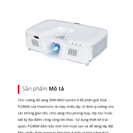
Sản phẩm
Mô tả
Cho cường độ sáng 5000 ANSI lumen ở độ phân giải XGA,
PG800X của ViewSonic là máy chiếu lắp cố định lý tưởng cho
các không gian lớn, chói sáng như phòng họp, lớp học hoặc
bất kỳ địa điểm công cộng lớn khác. Sử dụng thiết kế trực
quan, PG800X đảm bảo tính linh hoạt cao và dễ dàng lắp đặt.
Máy chiếu được trang bị ống kính ở giữa và tính năng dịch