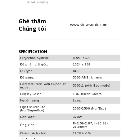
Audio in L/R(RCA)
Ghé thăm
www.viewsonic.com
Chúng tôi
SPECIFICATION
Projection system:
0.55" XGA
Độ phân giải gốc:
1024 x 768
DC type:
DC3
Độ sáng:
5000 ANSI lumens
Contrast Ratio with SuperEco
5000:1 (with Eco mode)
mode:
Display Color:
1.07 Billion Colors‎
Nguồn sáng:
Lamp
Light source life
2000/2500 (Nor/Eco)
(Nor/SuperEco):
Đèn Watt:
370W
F=2.59-2.87, f=16.88-
Ống kính:
21.88mm
Chênh lệch chiếu:
115%+/-5%