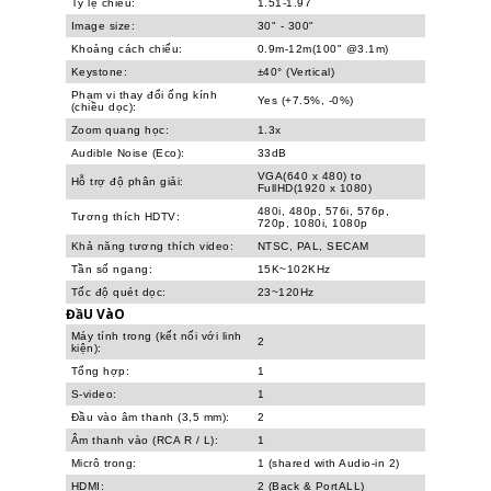
Tỷ lệ chiếu:
1.51-1.97
Image size:
30" - 300"
Khoảng cách chiếu:
0.9m-12m(100" @3.1m)
Keystone:
±40° (Vertical)
Phạm vi thay đổi ống kính
Yes (+7.5%, -0%)
(chiều dọc):
Zoom quang học:
1.3x
Audible Noise (Eco):
33dB
VGA(640 x 480) to
Hỗ trợ độ phân giải:
FullHD(1920 x 1080)
480i, 480p, 576i, 576p,
Tương thích HDTV:
720p, 1080i, 1080p
Khả năng tương thích video:
NTSC, PAL, SECAM
Tần số ngang:
15K~102KHz
Tốc độ quét dọc:
23~120Hz
ĐầU VàO
Máy tính trong (kết nối với linh
2
kiện):
Tổng hợp:
1
S-video:
1
Đầu vào âm thanh (3,5 mm):
2
Âm thanh vào (RCA R / L):
1
Micrô trong:
1 (shared with Audio-in 2)
HDMI:
2 (Back & PortALL)