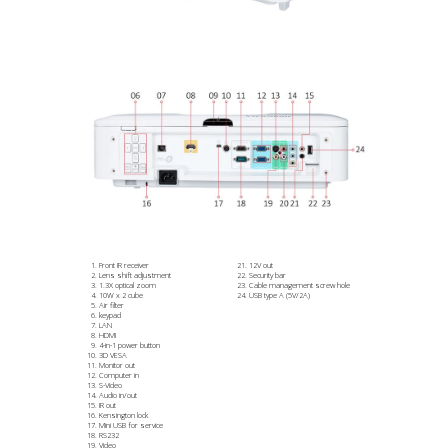
Front IR receiver
12V out
Lens shift adjustment
Security bar
1.3X optical zoom
Cable management screw hole
10W x 2 cube
USB type A (5V/2A)
Air filter
keypad
LAN
HDMI
4-in-1 power button
3D VESA
Monitor out
Computer in
S-Video
Audio in/out
IR out
Kensington lock
Mini USB for service
RS232
Video