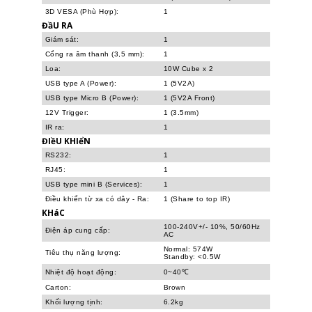
3D VESA (Phù Hợp):
1
ĐầU RA
Giám sát:
1
Cổng ra âm thanh (3,5 mm):
1
Loa:
10W Cube x 2
USB type A (Power):
1 (5V2A)
USB type Micro B (Power):
1 (5V2A Front)
12V Trigger:
1 (3.5mm)
IR ra:
1
ĐIềU KHIểN
RS232:
1
RJ45:
1
USB type mini B (Services):
1
Điều khiển từ xa có dây - Ra:
1 (Share to top IR)
KHáC
100-240V+/- 10%, 50/60Hz
Điện áp cung cấp:
AC
Normal: 574W
Tiêu thụ năng lượng:
Standby: <0.5W
Nhiệt độ hoạt động:
0~40℃
Carton:
Brown
Khối lượng tịnh:
6.2kg