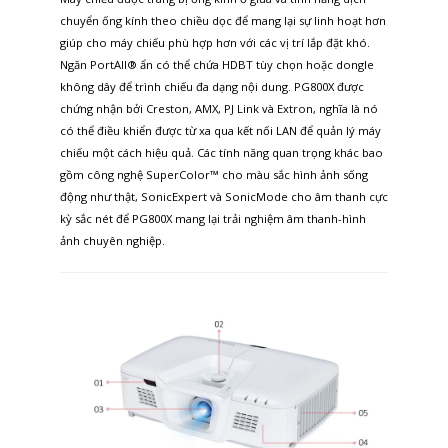
chuyển ống kính theo chiều dọc để mang lại sự linh hoạt hơn
giúp cho máy chiếu phù hợp hơn với các vị trí lắp đặt khó.
Ngăn PortAll® ẩn có thể chứa HDBT tùy chọn hoặc dongle
không dây để trình chiếu đa dạng nội dung. PG800X được
chứng nhận bởi Creston, AMX, PJ Link và Extron, nghĩa là nó
có thể điều khiển được từ xa qua kết nối LAN để quản lý máy
chiếu một cách hiệu quả. Các tính năng quan trọng khác bao
gồm công nghệ SuperColor™ cho màu sắc hình ảnh sống
động như thật, SonicExpert và SonicMode cho âm thanh cực
kỳ sắc nét để PG800X mang lại trải nghiệm âm thanh-hình
ảnh chuyên nghiệp.