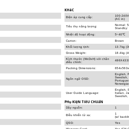
KHáC
100-240V
Điện áp cung cấp:
(AC in)
Normal: 
Tiêu thụ năng lượng:
Standby:
Nhiệt độ hoạt động:
5~40℃
Carton:
Brown
Khối lượng tịnh:
13.7kg (3
Gross Weight:
18.4kg (4
Kích thước (WxDxH) với chân
486X433X
điều chỉnh:
Packing Dimensions:
654x563x
English, 
Swedish, 
Ngôn ngữ OSD:
Portugues
Norwegia
English, 
User Guide Language:
Italian, 
Swedish, 
PHụ KIệN TIêU CHUẩN
Dây nguồn:
1
1
Điều khiển từ xa:
(w/ backli
QSG:
Yes
Warranty Card:
Yes (CN O