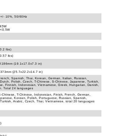
+/- 10%, 50/60Hz
545W
 <0.5W
0.2 lbs)
0.57 lbs)
186mm (19.1x17.0x7.3 in)
373mm (25.7x22.2x14.7 in)
French, Spanish, Thai, Korean, German, Italian, Russian,
Dutch, Polish, Czech, T-Chinese, S-Chinese, Japanese, Turkish,
e, Finnish, Indonesian, Vietnamese, Greek, Hungarian, Danish,
n. Total 24 languages
S-Chinese, T-Chinese, Indonesian, Finish, French, German,
Japanese, Korean, Polish, Portuguese, Russian, Spanish,
Turkish, Arabic, Czech, Thai, Vietnamese, total 20 languages
t)
nly)