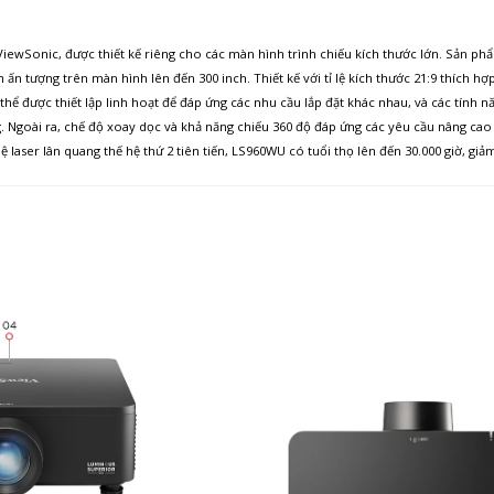
wSonic, được thiết kế riêng cho các màn hình trình chiếu kích thước lớn. Sản ph
n tượng trên màn hình lên đến 300 inch. Thiết kế với tỉ lệ kích thước 21:9 thích h
 được thiết lập linh hoạt để đáp ứng các nhu cầu lắp đặt khác nhau, và các tính nă
g. Ngoài ra, chế độ xoay dọc và khả năng chiếu 360 độ đáp ứng các yêu cầu nâng ca
 laser lân quang thế hệ thứ 2 tiên tiến, LS960WU có tuổi thọ lên đến 30.000 giờ, giả