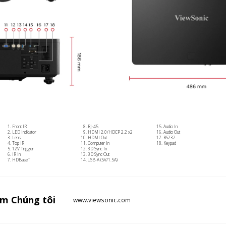
Front IR
RJ-45
Audio In
LED Indicator
HDMI 2.0/HDCP 2.2 x2
Audio Out
Lens
HDMI Out
RS232
Top IR
Computer In
Keypad
12V Trigger
3D Sync In
IR In
3D Sync Out
HDBaseT
USB-A (5V/1.5A)
ăm
Chúng tôi
www.viewsonic.com