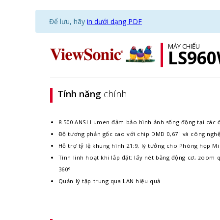
Để lưu, hãy
in dưới dạng PDF
MÁY CHIẾU
LS96
Tính năng
chính
8.500 ANSI Lumen đảm bảo hình ảnh sống động tại các đ
Độ tương phản gốc cao với chip DMD 0,67" và công ngh
Hỗ trợ tỷ lệ khung hình 21:9, lý tưởng cho Phòng họp M
Tính linh hoạt khi lắp đặt: lấy nét bằng động cơ, zoom 
360°
Quản lý tập trung qua LAN hiệu quả