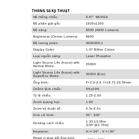
THôNG Số Kỹ THUậT
Hệ thống chiếu:
0.67" WUXGA
Độ phân giải gốc:
1920x1200
Độ sáng:
8500 (ANSI Lumens)
Brightness (Center Lumens):
8800
Độ tương phản:
3000000:1
Display Color:
1.07 Billion Colors
Loại nguồn sáng:
Laser Phosphor
Light Source Life (hours) with
20000
Normal Mode:
Light Source Life (hours) with
30000 (Eco)
SuperEco Mode:
Ống kính:
F=2.0-2.4, f=18.72-29.59mm
Chênh lệch chiếu:
0%±10%
Tỷ lệ chiếu:
1.25-2.00
Zoom quang học:
1.6X
Zoom kỹ thuật số:
0.5x-4.0x
Kích cỡ hình:
50"- 300"
1.33-13.06m
Khoảng cách chiếu:
(100"@2.70m)
Keystone:
H:+/-30° , V:+/-30°
Phạm vi thay đổi ống kính