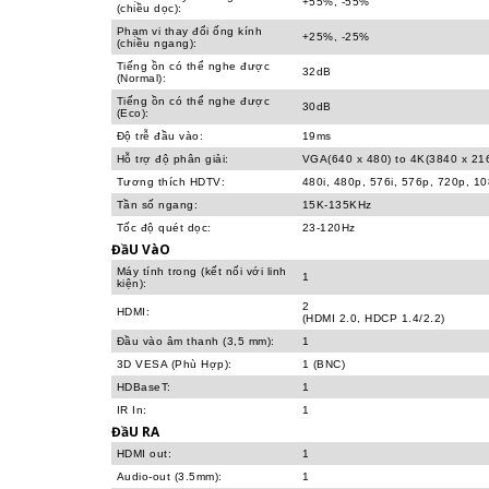
+55%, -55%
(chiều dọc):
Phạm vi thay đổi ống kính
+25%, -25%
(chiều ngang):
Tiếng ồn có thể nghe được
32dB
(Normal):
Tiếng ồn có thể nghe được
30dB
(Eco):
Độ trễ đầu vào:
19ms
Hỗ trợ độ phân giải:
VGA(640 x 480) to 4K(3840 x 21
Tương thích HDTV:
480i, 480p, 576i, 576p, 720p, 1
Tần số ngang:
15K-135KHz
Tốc độ quét dọc:
23-120Hz
ĐầU VàO
Máy tính trong (kết nối với linh
1
kiện):
2
HDMI:
(HDMI 2.0, HDCP 1.4/2.2)
Đầu vào âm thanh (3,5 mm):
1
3D VESA (Phù Hợp):
1 (BNC)
HDBaseT:
1
IR In:
1
ĐầU RA
HDMI out:
1
Audio-out (3.5mm):
1