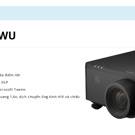
0WU
ịa điểm lớn
ệ DLP
icrosoft Teams
quang 1,6x, dịch chuyển ống kính H/V và chiếu