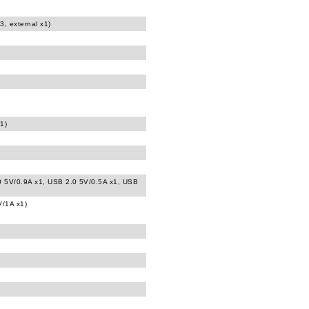
3, external x1)
1)
0 5V/0.9A x1, USB 2.0 5V/0.5A x1, USB
V/1A x1)