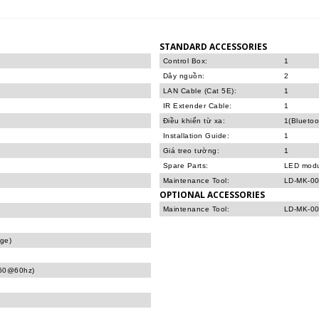
STANDARD ACCESSORIES
Control Box:
1
Dây nguồn:
2
LAN Cable (Cat 5E):
1
IR Extender Cable:
1
Điều khiển từ xa:
1(Bluetoo
Installation Guide:
1
Giá treo tường:
1
Spare Parts:
LED modu
Maintenance Tool:
LD-MK-00
OPTIONAL ACCESSORIES
Maintenance Tool:
LD-MK-00
age)
160@60hz)