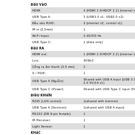
ĐầU VàO
HDMI:
4 (HDMI 2.0/HDCP 2.2) (internal x
USB Type A:
3 (USB3.0 x1, USB2.0 x2)
Đầu vào RJ45:
3 (internet x2, control x1)
IR in (3.5mm):
1
Wi-Fi Input:
2.4G/5G Hz
USB Type C:
1 (data only)
ĐầU RA
HDMI out:
1 (HDMI 2.0/HDCP 2.2) (internal x
Loa:
30Wx2
Cổng ra âm thanh (3,5 mm):
2
S / PDIF:
1
Shared with USB A input (USB 3.
USB Type A (Nguồn):
2.0 5V/2A x1)
USB Type C (Power):
Shared with USB Type C input (5
ĐIềU KHIểN
RJ45 (LAN control):
1(shared with internet)
USB Type A (Services):
1(shared with USB A input)
RS232 (DB 9-pin female):
1
IR Receiver:
1
Light Sensor:
1
KHáC