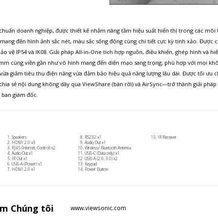
chuẩn doanh nghiệp, được thiết kế nhằm nâng tầm hiệu suất hiển thị trong các môi 
ẩm mang đến hình ảnh sắc nét, màu sắc sống động cùng chi tiết cực kỳ tinh xảo. Đư
o vệ IP54 và IK08. Giải pháp All-in-One tích hợp nguồn, điều khiển, ghép hình và hiển 
31 mm cùng viền gần như vô hình mang đến diện mạo sang trọng, phù hợp với mọi k
a giảm tiêu thụ điện năng vừa đảm bảo hiệu quả năng lượng lâu dài. Được tối ưu ch
hia sẻ nội dung không dây qua ViewShare (bán rời) và AirSync—trở thành giải pháp 
 ban giám đốc.
Speakers
RS232 x1
IR Receiver
HDMI 2.0 x3
Audio Out x1
RJ45 (Internet, Control) x2
Wireless/ Bluetooth Antenna
Audio Out x1
USB-C (Data only) x1
IR Out x1
USB-A (2.0, 3.0) x2
USB-A (Power) x1
Keypad
HDMI 2.0 x1
Power Button
ăm
Chúng tôi
www.viewsonic.com