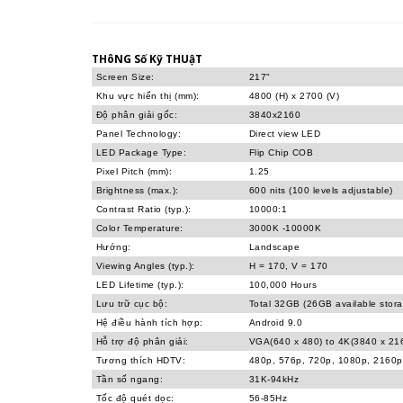
THôNG Số Kỹ THUậT
Screen Size:
217"
Khu vực hiển thị (mm):
4800 (H) x 2700 (V)
Độ phân giải gốc:
3840x2160
Panel Technology:
Direct view LED
LED Package Type:
Flip Chip COB
Pixel Pitch (mm):
1.25
Brightness (max.):
600 nits (100 levels adjustable)
Contrast Ratio (typ.):
10000:1
Color Temperature:
3000K -10000K
Hướng:
Landscape
Viewing Angles (typ.):
H = 170, V = 170
LED Lifetime (typ.):
100,000 Hours
Lưu trữ cục bộ:
Total 32GB (26GB available stor
Hệ điều hành tích hợp:
Android 9.0
Hỗ trợ độ phân giải:
VGA(640 x 480) to 4K(3840 x 2
Tương thích HDTV:
480p, 576p, 720p, 1080p, 2160p
Tần số ngang:
31K-94kHz
Tốc độ quét dọc:
56-85Hz