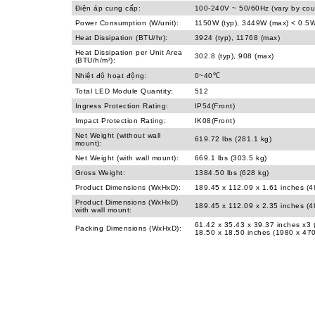
Điện áp cung cấp:
100-240V ~ 50/60Hz (vary by cou
Power Consumption (W/unit):
1150W (typ), 3449W (max) < 0.5W
Heat Dissipation (BTU/hr):
3924 (typ), 11768 (max)
Heat Dissipation per Unit Area
302.8 (typ), 908 (max)
(BTU/h/m²):
Nhiệt độ hoạt động:
0~40℃
Total LED Module Quantity:
512
Ingress Protection Rating:
IP54(Front)
Impact Protection Rating:
IK08(Front)
Net Weight (without wall
619.72 lbs (281.1 kg)
mount):
Net Weight (with wall mount):
669.1 lbs (303.5 kg)
Gross Weight:
1384.50 lbs (628 kg)
Product Dimensions (WxHxD):
189.45 x 112.09 x 1.61 inches (
Product Dimensions (WxHxD)
189.45 x 112.09 x 2.35 inches (
with wall mount:
61.42 x 35.43 x 39.37 inches x3
Packing Dimensions (WxHxD):
18.50 x 18.50 inches (1980 x 47