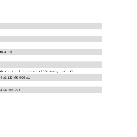
th & IR)
le x36 2 in 1 hub board x1 Receiving board x1
4 x1 LD-MK-006 x1
4 LD-MK-006