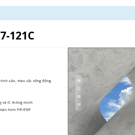
7-121C
u tinh xảo, màu sắc sống động
g và IC thông minh
 màn hình PIP/PBP