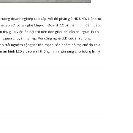
trường doanh nghiệp cao cấp. Với độ phân giải 4K UHD, kiến trúc
ợc chế tạo với công nghệ Chip-on-Board (COB), màn hình đảm bảo
thị, giúp việc lắp đặt trở nên đơn giản, chỉ cần hai người là có
hông gian chuyên nghiệp. Với công nghệ LED cực âm chung
o trải nghiệm cộng tác liền mạch, sản phẩm hỗ trợ chế độ chia
màn hình LED video wall thông minh, sẵn sàng cho tương lai, lý