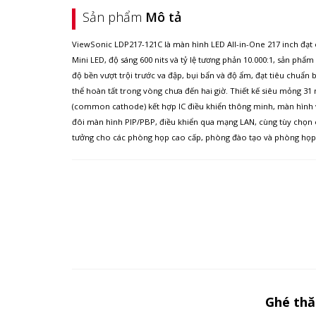
Sản phẩm
Mô tả
ViewSonic LDP217-121C là màn hình LED All-in-One 217 inch đạt 
Mini LED, độ sáng 600 nits và tỷ lệ tương phản 10.000:1, sản ph
độ bền vượt trội trước va đập, bụi bẩn và độ ẩm, đạt tiêu chuẩn bả
thể hoàn tất trong vòng chưa đến hai giờ. Thiết kế siêu mỏng 
(common cathode) kết hợp IC điều khiển thông minh, màn hình vừ
đôi màn hình PIP/PBP, điều khiển qua mạng LAN, cùng tùy chọn c
tưởng cho các phòng họp cao cấp, phòng đào tạo và phòng họp
Ghé th