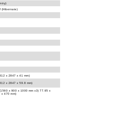
ntry)
 (Hibernate)
4812 x 2847 x 41 mm)
4812 x 2847 x 59.8 mm)
 (1560 x 900 x 1000 mm x3) 77.95 x
0 x 470 mm)