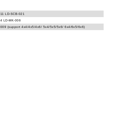
11 LD-SCB-021
4 LD-MK-006
009 (support 4x4/4x5/4x6/ 5x4/5x5/5x6/ 6x4/6x5/6x6)