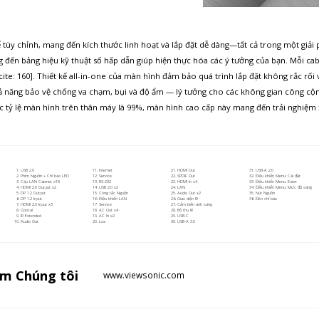
tùy chỉnh, mang đến kích thước linh hoạt và lắp đặt dễ dàng—tất cả trong một giải 
 đến bảng hiệu kỹ thuật số hấp dẫn giúp hiện thực hóa các ý tưởng của bạn. Mỗi cabi
cite: 160]. Thiết kế all-in-one của màn hình đảm bảo quá trình lắp đặt không rắc rố
 năng bảo vệ chống va chạm, bụi và độ ẩm — lý tưởng cho các không gian công cộn
 tỷ lệ màn hình trên thân máy là 99%, màn hình cao cấp này mang đến trải nghiệm x
USB 2.0
Internet
HDMI Out
USB-A 2.0
Phím Nguồn + Chỉ báo LED
Service
SPDIF Out
Điều khiển Menu: Cài đặt
Cáp LAN Cabinet x18
RS-232
HDMI In x4
Điều khiển Menu: Enter
HDMI 2.0 Output x2
USB 2.0 x2
LAN
Điều khiển Menu: Mức độ sáng
DP 1.2 Output
Công tắc Nguồn
Audio Out x2
Nút Nguồn
DP 1.2 Input
Điều khiển LAN
Giao diện IR
Đèn chỉ báo
HDMI 2.0 Input x3
Service
Cảm biến ánh sáng
Optical
AC Out x4
Bộ thu IR
IR Extended
AC In x2
USB-C
Audio Out
Loa
USB-A 3.0
ăm
Chúng tôi
www.viewsonic.com