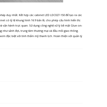
pháp duy nhất. Kết hợp các cabinet LED LDC027-150 để tạo ra các
net có tỷ lệ khung hình 16:9 bản lề, cho phép cấu hình hiển thị
i và vận hành trực quan. Sử dụng công nghệ xử lý bề mặt Glue-on-
g như sảnh đợi, trung tâm thương mại và đầu mối giao thông.
em đặc biệt với tính thẩm mỹ thanh lịch. Hoàn thiện với quản lý