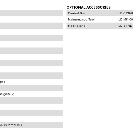
OPTIONAL ACCESSORIES
Control Box:
LD-SCB-0
Maintenance Tool:
LD-MK-00
Floor Stand:
LD-STND-
age)
160@60hz)
3, external x1)