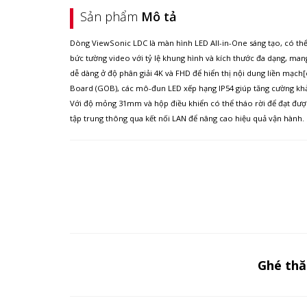
Sản phẩm
Mô tả
Dòng ViewSonic LDC là màn hình LED All-in-One sáng tạo, có thể 
bức tường video với tỷ lệ khung hình và kích thước đa dạng, mang
dễ dàng ở độ phân giải 4K và FHD để hiển thị nội dung liền mạch[
Board (GOB), các mô-đun LED xếp hạng IP54 giúp tăng cường khả
Với độ mỏng 31mm và hộp điều khiển có thể tháo rời để đạt được
tập trung thông qua kết nối LAN để nâng cao hiệu quả vận hành.
Ghé th