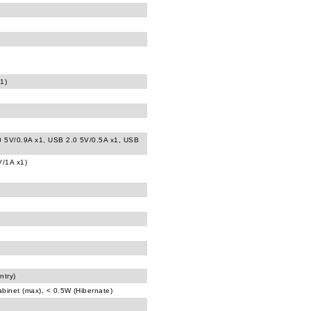
1)
0 5V/0.9A x1, USB 2.0 5V/0.5A x1, USB
V/1A x1)
ntry)
abinet (max), < 0.5W (Hibernate)