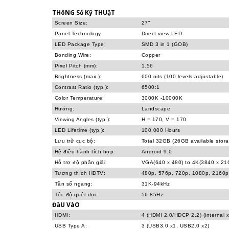
THôNG Số Kỹ THUậT
Screen Size:
27"
Panel Technology:
Direct view LED
LED Package Type:
SMD 3 in 1 (GOB)
Bonding Wire:
Copper
Pixel Pitch (mm):
1.56
Brightness (max.):
600 nits (100 levels adjustable)
Contrast Ratio (typ.):
6500:1
Color Temperature:
3000K -10000K
Hướng:
Landscape
Viewing Angles (typ.):
H = 170, V = 170
LED Lifetime (typ.):
100,000 Hours
Lưu trữ cục bộ:
Total 32GB (26GB available stor
Hệ điều hành tích hợp:
Android 9.0
Hỗ trợ độ phân giải:
VGA(640 x 480) to 4K(3840 x 2
Tương thích HDTV:
480p, 576p, 720p, 1080p, 2160p
Tần số ngang:
31K-94kHz
Tốc độ quét dọc:
56-85Hz
ĐầU VàO
HDMI:
4 (HDMI 2.0/HDCP 2.2) (internal x
USB Type A:
3 (USB3.0 x1, USB2.0 x2)