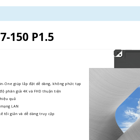
7-150 P1.5
l-in-One giúp lắp đặt dễ dàng, không phức tạp
 độ phân giải 4K và FHD thuận tiện
hiệu quả
a mạng LAN
kế tối giản và dễ dàng truy cập