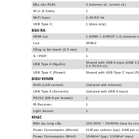
Đầu vào RJ45:
3 (internet x2, control x1)
IR in (3.5mm):
1
Wi-Fi Input:
2.4G/5G Hz
USB Type C:
1 (data only)
ĐầU RA
HDMI out:
1 (HDMI 1.4/HDCP 1.4) (internal x
Loa:
30Wx2
Cổng ra âm thanh (3,5 mm):
2
S / PDIF:
1
Shared with USB A input (USB 3.
USB Type A (Nguồn):
2.0 5V/2A x1)
USB Type C (Power):
Shared with USB Type C input (5
ĐIềU KHIểN
RJ45 (LAN control):
1(shared with internet)
USB Type A (Services):
1(shared with USB A input)
RS232 (DB 9-pin female):
1
IR Receiver:
1
Light Sensor:
1
KHáC
Điện áp cung cấp:
100-240V ~ 50/60Hz (vary by cou
Power Consumption (W/unit):
21W per cabinet (typ), 64W per c
Power Consumption (W/m²):
104W/m² (typ), 316W/m² (max)