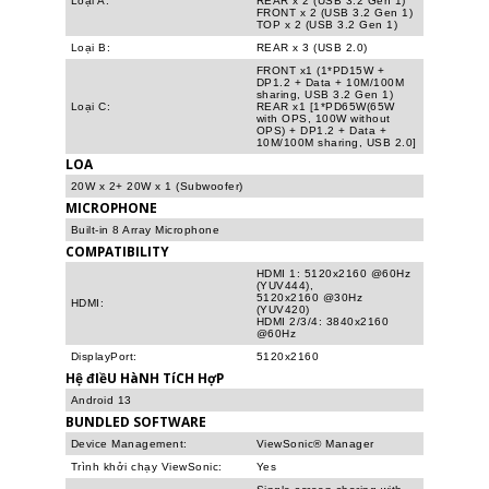
Loại A:
REAR x 2 (USB 3.2 Gen 1)
FRONT x 2 (USB 3.2 Gen 1)
TOP x 2 (USB 3.2 Gen 1)
Loại B:
REAR x 3 (USB 2.0)
FRONT x1 (1*PD15W +
DP1.2 + Data + 10M/100M
sharing, USB 3.2 Gen 1)
Loại C:
REAR x1 [1*PD65W(65W
with OPS, 100W without
OPS) + DP1.2 + Data +
10M/100M sharing, USB 2.0]
LOA
20W x 2+ 20W x 1 (Subwoofer)
MICROPHONE
Built-in 8 Array Microphone
COMPATIBILITY
HDMI 1: 5120x2160 @60Hz
(YUV444),
5120x2160 @30Hz
HDMI:
(YUV420)
HDMI 2/3/4: 3840x2160
@60Hz
DisplayPort:
5120x2160
Hệ đIềU HàNH TíCH HợP
Android 13
BUNDLED SOFTWARE
Device Management:
ViewSonic® Manager
Trình khởi chạy ViewSonic:
Yes