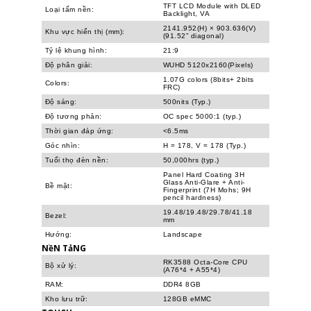
TFT LCD Module with DLED
Loại tấm nền:
Backlight, VA
2141.952(H) × 903.636(V)
Khu vực hiển thị (mm):
(91.52” diagonal)
Tỷ lệ khung hình:
21:9
Độ phân giải:
WUHD 5120x2160(Pixels)
1.07G colors (8bits+ 2bits
Colors:
FRC)
Độ sáng:
500nits (Typ.)
Độ tương phản:
OC spec 5000:1 (typ.)
Thời gian đáp ứng:
<6.5ms
Góc nhìn:
H = 178, V = 178 (Typ.)
Tuổi thọ đèn nền:
50,000hrs (typ.)
Panel Hard Coating 3H
Glass Anti-Glare + Anti-
Bề mặt:
Fingerprint (7H Mohs; 9H
pencil hardness)
19.48/19.48/29.78/41.18
Bezel:
mm
Hướng:
Landscape
NềN TảNG
RK3588 Octa-Core CPU
Bộ xử lý:
(A76*4 + A55*4)
RAM:
DDR4 8GB
Kho lưu trữ:
128GB eMMC