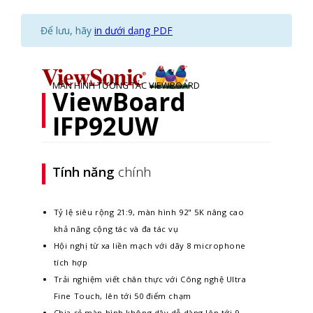
Để lưu, hãy
in dưới dạng PDF
MÀN HÌNH TƯƠNG TÁC VIEWBOARD
ViewBoard
IFP92UW
Tính năng
chính
Tỷ lệ siêu rộng 21:9, màn hình 92" 5K nâng cao
khả năng cộng tác và đa tác vụ
Hội nghị từ xa liền mạch với dãy 8 microphone
tích hợp
Trải nghiệm viết chân thực với Công nghệ Ultra
Fine Touch, lên tới 50 điểm chạm
Chia sẻ màn hình không dây dễ dàng lên tới 9