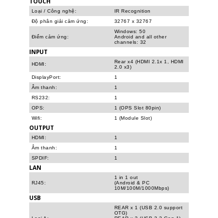
TOUCH
Loại / Công nghệ:
IR Recognition
Độ phân giải cảm ứng:
32767 x 32767
Windows: 50
Điểm cảm ứng:
Android and all other
channels: 32
INPUT
Rear x4 (HDMI 2.1x 1, HDMI
HDMI:
2.0 x3)
DisplayPort:
1
Âm thanh:
1
RS232:
1
OPS:
1 (OPS Slot 80pin)
Wifi:
1 (Module Slot)
OUTPUT
HDMI:
1
Âm thanh:
1
SPDIF:
1
LAN
1 in 1 out
RJ45:
(Android & PC
10M/100M/1000Mbps)
USB
REAR x 1 (USB 2.0 support
OTG)