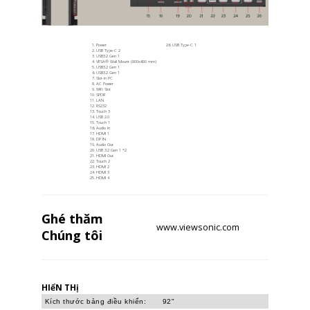
Power
USB Type-C 1
USB Type-C 2
USB3.2 Gen 1
VESA® Wall Mount (800x600 mm)
USB3.2 Gen 1​
USB3.2 Gen 1​
Slot-in PC
AC Power
WiFi Slot
SPDIF
LAN
RS232
Touch 3
USB 2.0
Touch 1
Audio In
HDMI 1
DP IN
Audio Out
USB 3.2 Gen 1​ *2
HDMI Out
Touch 2
HDMI 2
HDMI 3
HDMI 4
Ghé thăm
www.viewsonic.com
Chúng tôi
HIểN THị
Kích thước bảng điều khiển:
92"