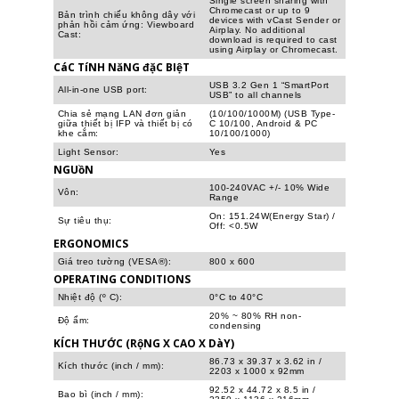
Single screen sharing with
Chromecast or up to 9
Bản trình chiếu không dây với
devices with vCast Sender or
phản hồi cảm ứng: Viewboard
Airplay. No additional
Cast:
download is required to cast
using Airplay or Chromecast.
CáC TíNH NăNG đặC BIệT
USB 3.2 Gen 1 “SmartPort
All-in-one USB port:
USB” to all channels
Chia sẻ mạng LAN đơn giản
(10/100/1000M) (USB Type-
giữa thiết bị IFP và thiết bị có
C 10/100, Android & PC
khe cắm:
10/100/1000)
Light Sensor:
Yes
NGUồN
100-240VAC +/- 10% Wide
Vôn:
Range
On: 151.24W(Energy Star) /
Sự tiêu thụ:
Off: <0.5W
ERGONOMICS
Giá treo tường (VESA®):
800 x 600
OPERATING CONDITIONS
Nhiệt độ (º C):
0°C to 40°C
20% ~ 80% RH non-
Độ ẩm:
condensing
KÍCH THƯỚC (RộNG X CAO X DàY)
86.73 x 39.37 x 3.62 in /
Kích thước (inch / mm):
2203 x 1000 x 92mm
92.52 x 44.72 x 8.5 in /
Bao bì (inch / mm):