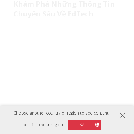
Khám Phá Những Thông Tin
Chuyên Sâu Về EdTech
Liên hệ với chuyên gia
EdTech của chúng tôi.
Liên hệ ngay với ViewSonic để tạo ra sự
khác biệt thực sự trong trải nghiệm giáo
dục của bạn. Trải nghiệm ngay sản
phẩm của chúng tôi!
Choose another country or region to see content
specific to your region
USA
Liên hệ với chuyên gia