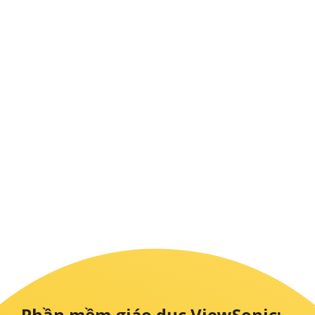
Bảo mật đã được xác
minh
Phần mềm ViewSonic được thiết kế với
các cơ chế kiểm soát bảo mật tích hợp
nhằm bảo vệ dữ liệu và hỗ trợ môi
trường học tập an toàn, đã được xác
minh thông qua kiểm toán SOC 2 bởi
Deloitte & Touche.
Tìm hiểu thêm về SOC 2
Phần mềm giáo dục ViewSonic: