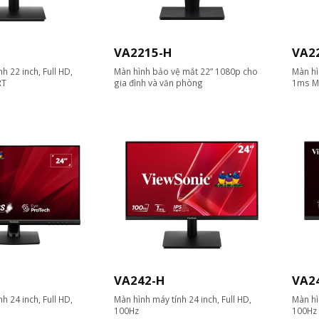
VA2215-H
VA2
h 22 inch, Full HD,
Màn hình bảo vệ mắt 22” 1080p cho
Màn hì
RT
gia đình và văn phòng
1ms M
VA242-H
VA2
h 24 inch, Full HD,
Màn hình máy tính 24 inch, Full HD,
Màn hì
100Hz
100Hz