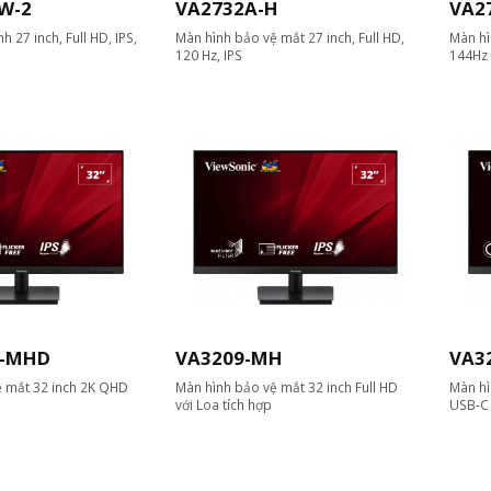
W-2
VA2732A-H
VA2
h 27 inch, Full HD, IPS,
Màn hình bảo vệ mắt 27 inch, Full HD,
Màn hì
120 Hz, IPS
144Hz
K-MHD
VA3209-MH
VA3
ệ mắt 32 inch 2K QHD
Màn hình bảo vệ mắt 32 inch Full HD
Màn hì
với Loa tích hợp
USB-C