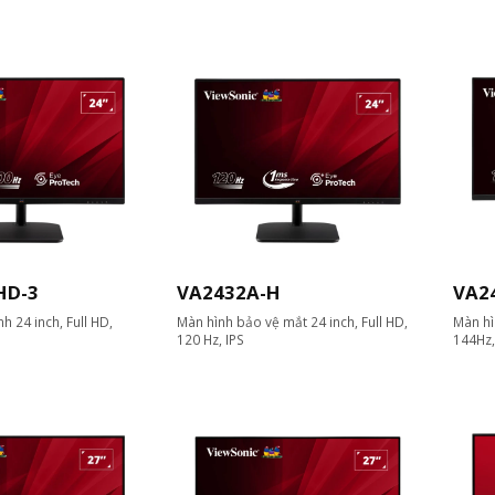
HD-3
VA2432A-H
VA2
h 24 inch, Full HD,
Màn hình bảo vệ mắt 24 inch, Full HD,
Màn hì
120 Hz, IPS
144Hz