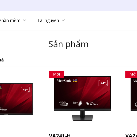
Phần mềm
Tài nguyên
Sản phẩm
uả
Mới
Mới
VA241-H
VA2