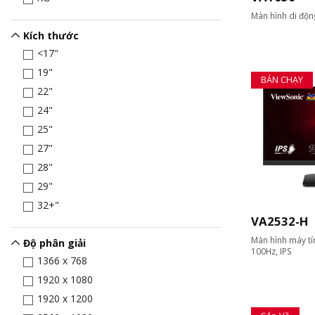
Màn hình di độn
Kích thước
<17"
19"
BÁN CHẠY
22"
24"
25"
27"
28"
29"
32+"
VA2532-H
Màn hình máy tín
Độ phân giải
100Hz, IPS
1366 x 768
1920 x 1080
1920 x 1200