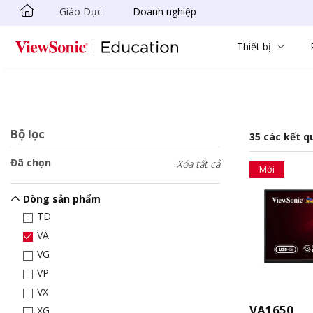
Giáo Dục
Doanh nghiệp
Chuyển đến nội dung chính
Thiết bị
Bộ lọc
35 các kết q
Đã chọn
Xóa tất cả
Mới
Dòng sản phẩm
TD
VA
VG
VP
VX
VA1650
XG