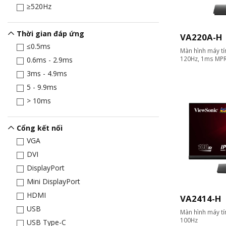
≥520Hz
Thời gian đáp ứng
VA220A-H
≤0.5ms
Màn hình máy tín
120Hz, 1ms MP
0.6ms - 2.9ms
3ms - 4.9ms
5 - 9.9ms
> 10ms
Cổng kết nối
VGA
DVI
DisplayPort
Mini DisplayPort
HDMI
VA2414-H
USB
Màn hình máy tín
100Hz
USB Type-C