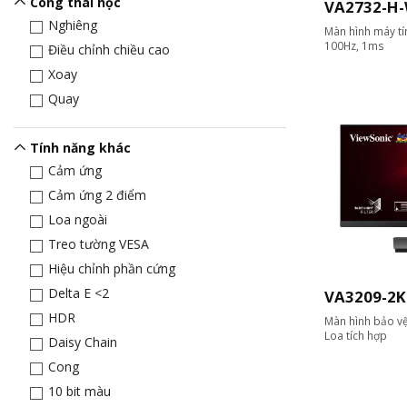
Công thái học
VA2732-H-
Nghiêng
Màn hình máy tín
100Hz, 1ms
Điều chỉnh chiều cao
Xoay
Quay
Tính năng khác
Cảm ứng
Cảm ứng 2 điểm
Loa ngoài
Treo tường VESA
Hiệu chỉnh phần cứng
Delta E <2
VA3209-2
HDR
Màn hình bảo v
Loa tích hợp
Daisy Chain
Cong
10 bit màu