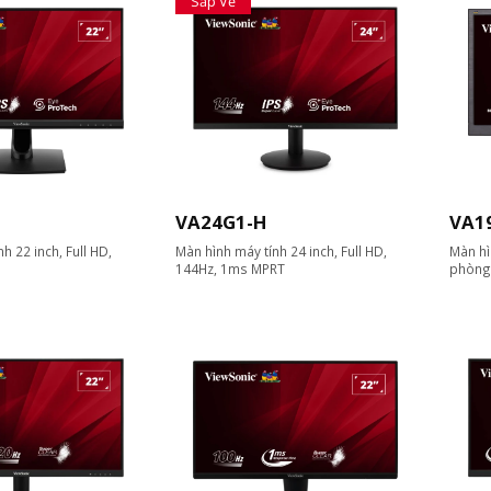
Sắp Về
VA24G1-H
VA1
h 22 inch, Full HD,
Màn hình máy tính 24 inch, Full HD,
Màn hì
144Hz, 1ms MPRT
phòng