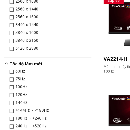
Sắp Về
2560 x 1080
2560 x 1440
2560 x 1600
3440 x 1440
3840 x 1600
3840 x 2160
5120 x 2880
VA2214-H
Tốc độ làm mới
Màn hình máy tín
60Hz
100Hz
75Hz
100Hz
120Hz
144Hz
>144Hz ~ <180Hz
180Hz ~ <240Hz
240Hz ~ <520Hz