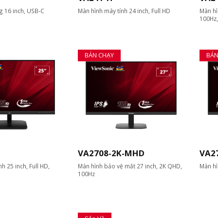
g 16 inch, USB-C
Màn hình máy tính 24 inch, Full HD
Màn hì
100Hz,
BÁN CHẠY
BÁN
VA2708-2K-MHD
VA2
h 25 inch, Full HD,
Màn hình bảo vệ mắt 27 inch, 2K QHD,
Màn hì
100Hz