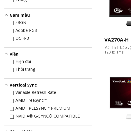
Gam màu
sRGB
Adobe RGB
DCI-P3
VA270A-H
Màn hình bảo vệ 
120Hz, 1ms
Viền
Hiện đại
Thời trang
Vertical Sync
Variable Refresh Rate
AMD FreeSync™
AMD FREESYNC™ PREMIUM
NVIDIA® G-SYNC® COMPATIBLE