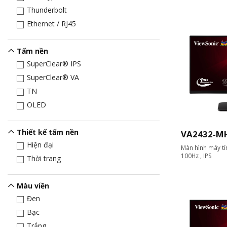
Thunderbolt
Ethernet / RJ45
Tấm nền
SuperClear® IPS
SuperClear® VA
TN
OLED
Thiết kế tấm nền
VA2432-M
Hiện đại
Màn hình máy tín
100Hz , IPS
Thời trang
Màu viền
Đen
Bạc
Trắng