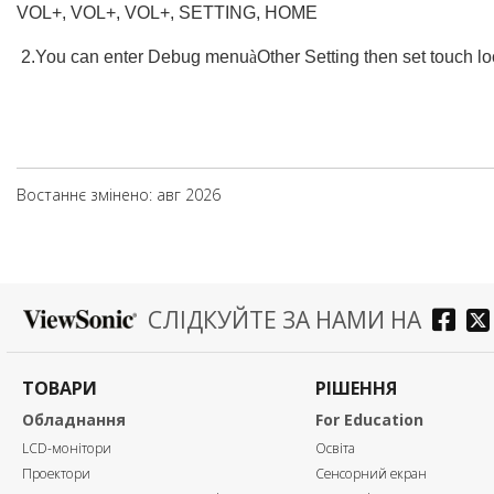
VOL+, VOL+, VOL+, SETTING, HOME
2.You can enter Debug menu
à
Other Setting then set touch l
Востаннє змінено: авг 2026
СЛІДКУЙТЕ ЗА НАМИ НА
ТОВАРИ
РІШЕННЯ
Обладнання
For Education
LCD-монітори
Освіта
Проектори
Сенсорний екран