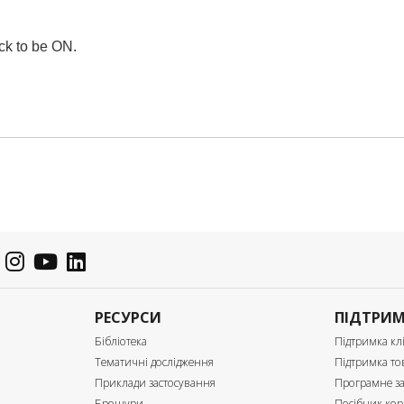
ock to be ON.
РЕСУРСИ
ПІДТРИ
Бібліотека
Підтримка клі
Тематичні дослідження
Підтримка то
Приклади застосування
Програмне з
Брошури
Посібник кор