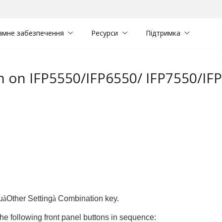
амне забезпечення
Ресурси
Підтримка
on on IFP5550/IFP6550/ IFP7550/IF
u
à
Other Setting
à
Combination key.
he following front panel buttons in sequence: