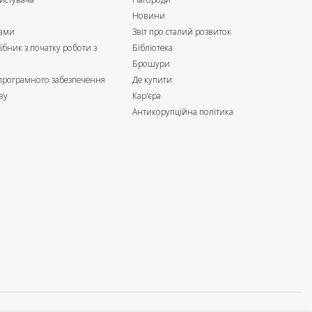
Новини
нами
Звіт про сталий розвиток
ібник з початку роботи з
Бібліотека
м
Брошури
 програмного забезпечення
Де купити
ву
Кар'єра
Антикорупційна політика