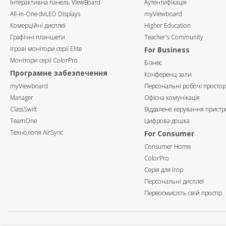
Інтерактивна панель ViewBoard
Аутентифікація
All-in-One dvLED Displays
myViewboard
Комерційні дисплеї
Higher Education
Графічні планшети
Teacher's Community
Ігрові монітори серії Elite
For Business
Монітори серії ColorPro
Бізнес
Програмне забезпечення
Конференц-зали
myViewboard
Персональні робочі просто
Manager
Офісна комунікація
ClassSwift
Віддалене керування прист
TeamOne
Цифрова дошка
Технологія AirSync
For Consumer
Consumer Home
ColorPro
Серія для ігор
Персональні дисплеї
Переосмисліть свій простір