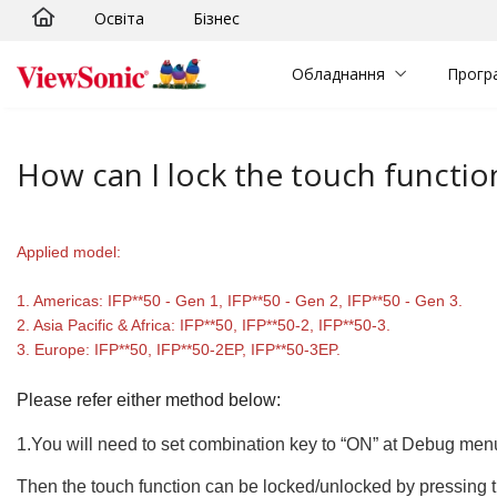
Освіта
Бізнес
Skip to main content
Обладнання
Прогр
How can I lock the touch functi
Applied model:
1. Americas: IFP**50 - Gen 1, IFP**50 - Gen 2, IFP**50 - Gen 3.
2. Asia Pacific & Africa: IFP**50, IFP**50-2, IFP**50-3.
3. Europe: IFP**50, IFP**50-2EP, IFP**50-3EP.
Please refer either method below:
1.You will need to set combination key to “ON” at Debug men
Then the touch function can be locked/unlocked by pressing t