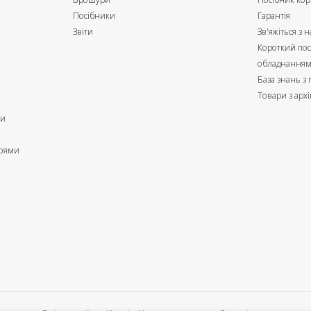
Посібники
Гарантія
Звіти
Зв'яжіться з 
Короткий пос
обладнання
База знань з
Товари з архі
ри
роями