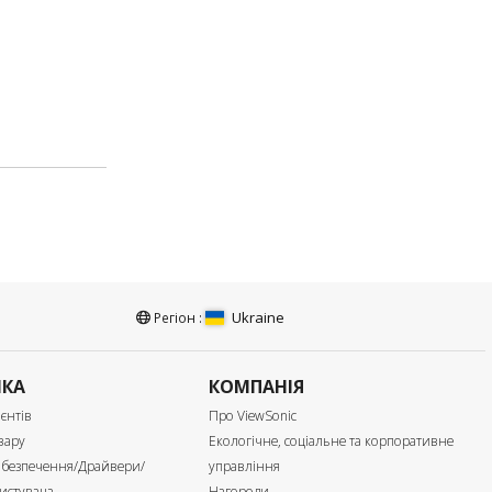
Ukraine
Регіон :
МКА
КОМПАНІЯ
єнтів
Про ViewSonic
вару
Екологічне, соціальне та корпоративне
абезпечення/Драйвери/
управління
истувача
Нагороди