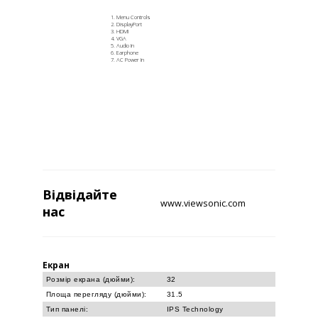
Menu Controls
DisplayPort
HDMI
VGA
Audio In
Earphone
AC Power In
Відвідайте
www.viewsonic.com
нас
Екран
Розмір екрана (дюйми):
32
Площа перегляду (дюйми):
31.5
Тип панелі:
IPS Technology