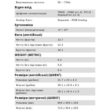
Вертикальна частота:
50 ~ 75Hz
Відео вхід
TMDS - HDMI (v1.4), PCI-E -
Цифрова синхронізація:
DisplayPort (v1.4)
Analog Sync:
Separate - RGB Analog
Ергономіка
Нахил (вперед/назад):
-4º / 15º
Вага (англійські)
Нетто (фунтів):
13.7
Нетто без підставки (фунти):
12.3
Брутто (фунти):
18.1
WEIGHT (METRIC)
Нетто (кг):
6.2
Нетто без підставки (кг):
5.6
Брутто (кг):
8.2
Розміри (англійські) (ШXВXГ)
Упаковка (дюйми):
31.7 x 20 x 4.3
Фізичні (дюйм):
28.1 x 19.8 x 9.1
Фізичні без підставки
28.1 x 16.4 x 1.5
(дюйми):
Розміри (метричні) (ШXВXГ)
Упаковка (мм):
806 x 509 x 109
Фізичні (мм):
713 x 504 x 230