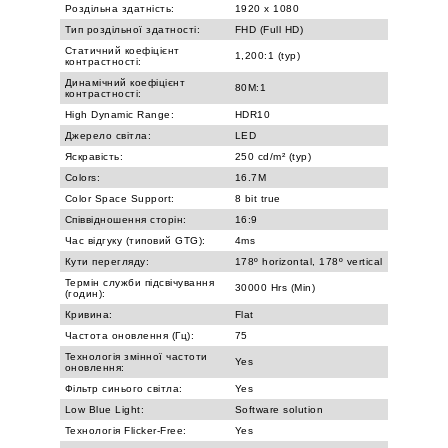
Роздільна здатність:
1920 x 1080
Тип роздільної здатності:
FHD (Full HD)
Статичний коефіцієнт
1,200:1 (typ)
контрастності:
Динамічний коефіцієнт
80M:1
контрастності:
High Dynamic Range:
HDR10
Джерело світла:
LED
Яскравість:
250 cd/m² (typ)
Colors:
16.7M
Color Space Support:
8 bit true
Співвідношення сторін:
16:9
Час відгуку (типовий GTG):
4ms
Кути перегляду:
178º horizontal, 178º vertical
Термін служби підсвічування
30000 Hrs (Min)
(годин):
Кривина:
Flat
Частота оновлення (Гц):
75
Технологія змінної частоти
Yes
оновлення:
Фільтр синього світла:
Yes
Low Blue Light:
Software solution
Технологія Flicker-Free:
Yes