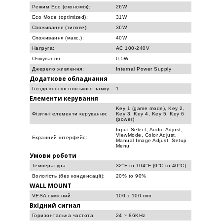
Режим Eco (економія):
26W
Eco Mode (optimized):
31W
Споживання (типове):
36W
Споживання (макс.):
40W
Напруга:
AC 100-240V
Очікування:
0.5W
Джерело живлення:
Internal Power Supply
Додаткове обладнання
Гніздо кенсінгтонського замку:
1
Елементи керування
Key 1 (game mode), Key 2,
Фізичні елементи керування:
Key 3, Key 4, Key 5, Key 6
(power)
Input Select, Audio Adjust,
ViewMode, Color Adjust,
Екранний інтерфейс:
Manual Image Adjust, Setup
Menu
Умови роботи
Температура:
32°F to 104°F (0°C to 40°C)
Вологість (без конденсації):
20% to 90%
WALL MOUNT
VESA сумісний:
100 x 100 mm
Вхідний сигнал
Горизонтальна частота:
24 ~ 86KHz