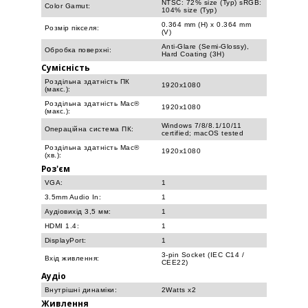
NTSC: 72% size (Typ) sRGB:
Color Gamut:
104% size (Typ)
0.364 mm (H) x 0.364 mm
Розмір пікселя:
(V)
Anti-Glare (Semi-Glossy),
Обробка поверхні:
Hard Coating (3H)
Сумісність
Роздільна здатність ПК
1920x1080
(макс.):
Роздільна здатність Mac®
1920x1080
(макс.):
Windows 7/8/8.1/10/11
Операційна система ПК:
certified; macOS tested
Роздільна здатність Mac®
1920x1080
(хв.):
Роз'єм
VGA:
1
3.5mm Audio In:
1
Аудіовихід 3,5 мм:
1
HDMI 1.4:
1
DisplayPort:
1
3-pin Socket (IEC C14 /
Вхід живлення:
CEE22)
Аудіо
Внутрішні динаміки:
2Watts x2
Живлення