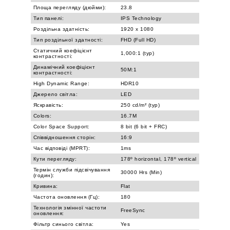
Площа перегляду (дюйми):
23.8
Тип панелі:
IPS Technology
Роздільна здатність:
1920 x 1080
Тип роздільної здатності:
FHD (Full HD)
Статичний коефіцієнт
1,000:1 (typ)
контрастності:
Динамічний коефіцієнт
50M:1
контрастності:
High Dynamic Range:
HDR10
Джерело світла:
LED
Яскравість:
250 cd/m² (typ)
Colors:
16.7M
Color Space Support:
8 bit (6 bit + FRC)
Співвідношення сторін:
16:9
Час відповіді (MPRT):
1ms
Кути перегляду:
178º horizontal, 178º vertical
Термін служби підсвічування
30000 Hrs (Min)
(годин):
Кривина:
Flat
Частота оновлення (Гц):
180
Технологія змінної частоти
FreeSync
оновлення:
Фільтр синього світла:
Yes