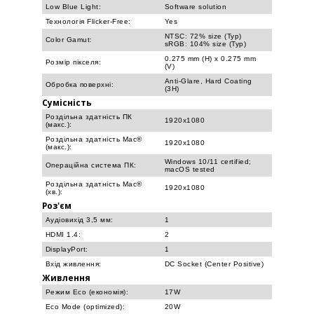
Low Blue Light:
Software solution
Технологія Flicker-Free:
Yes
NTSC: 72% size (Typ)
Color Gamut:
sRGB: 104% size (Typ)
0.275 mm (H) x 0.275 mm
Розмір пікселя:
(V)
Anti-Glare, Hard Coating
Обробка поверхні:
(3H)
Сумісність
Роздільна здатність ПК
1920x1080
(макс.):
Роздільна здатність Mac®
1920x1080
(макс.):
Windows 10/11 certified;
Операційна система ПК:
macOS tested
Роздільна здатність Mac®
1920x1080
(хв.):
Роз'єм
Аудіовихід 3,5 мм:
1
HDMI 1.4:
2
DisplayPort:
1
Вхід живлення:
DC Socket (Center Positive)
Живлення
Режим Eco (економія):
17W
Eco Mode (optimized):
20W