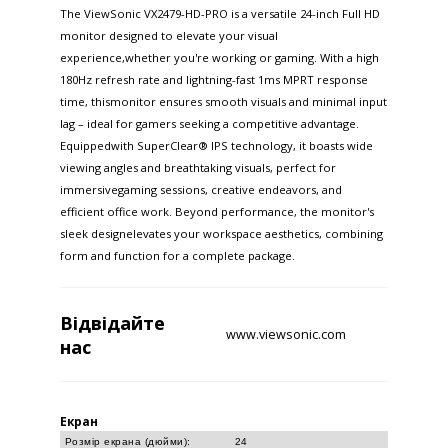
The ViewSonic VX2479-HD-PRO is a versatile 24-inch Full HD
monitor designed to elevate your visual
experience,whether you're working or gaming. With a high
180Hz refresh rate and lightning-fast 1ms MPRT response
time, thismonitor ensures smooth visuals and minimal input
lag – ideal for gamers seeking a competitive advantage.
Equippedwith SuperClear® IPS technology, it boasts wide
viewing angles and breathtaking visuals, perfect for
immersivegaming sessions, creative endeavors, and
efficient office work. Beyond performance, the monitor's
sleek designelevates your workspace aesthetics, combining
form and function for a complete package.
Відвідайте
www.viewsonic.com
нас
Екран
Розмір екрана (дюйми):
24