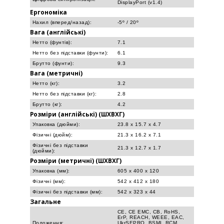
DisplayPort (v1.4)
Ергономіка
Нахил (вперед/назад):
-5º / 20º
Вага (англійські)
Нетто (фунтів):
7.1
Нетто без підставки (фунти):
6.1
Брутто (фунти):
9.3
Вага (метричні)
Нетто (кг):
3.2
Нетто без підставки (кг):
2.8
Брутто (кг):
4.2
Розміри (англійські) (ШXВXГ)
Упаковка (дюйми):
23.8 x 15.7 x 4.7
Фізичні (дюйм):
21.3 x 16.2 x 7.1
Фізичні без підставки
21.3 x 12.7 x 1.7
(дюйми):
Розміри (метричні) (ШXВXГ)
Упаковка (мм):
605 x 400 x 120
Фізичні (мм):
542 x 412 x 180
Фізичні без підставки (мм):
542 x 323 x 44
Загальне
CE, CE EMC, CB, RoHS,
ErP, REACH, WEEE, EAC,
Положення:
UkrSEPRO, BSMI, RCM,