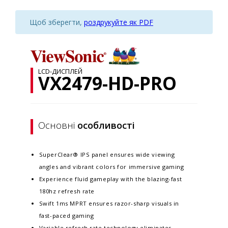
Щоб зберегти,
роздрукуйте як PDF
LCD-ДИСПЛЕЙ
VX2479-HD-PRO
Основні
особливості
SuperClear® IPS panel ensures wide viewing
angles and vibrant colors for immersive gaming
Experience fluid gameplay with the blazing-fast
180hz refresh rate
Swift 1ms MPRT ensures razor-sharp visuals in
fast-paced gaming
Variable refresh rate technology eliminates