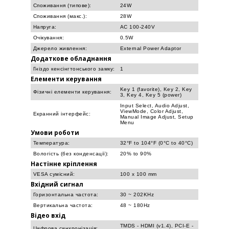
Споживання (типове):
24W
Споживання (макс.):
28W
Напруга:
AC 100-240V
Очікування:
0.5W
Джерело живлення:
External Power Adaptor
Додаткове обладнання
Гніздо кенсінгтонського замку:
1
Елементи керування
Key 1 (favorite), Key 2, Key
Фізичні елементи керування:
3, Key 4, Key 5 (power)
Input Select, Audio Adjust,
ViewMode, Color Adjust,
Екранний інтерфейс:
Manual Image Adjust, Setup
Menu
Умови роботи
Температура:
32°F to 104°F (0°C to 40°C)
Вологість (без конденсації):
20% to 90%
Настінне кріплення
VESA сумісний:
100 x 100 mm
Вхідний сигнал
Горизонтальна частота:
30 ~ 202KHz
Вертикальна частота:
48 ~ 180Hz
Відео вхід
TMDS - HDMI (v1.4), PCI-E -
Цифрова синхронізація: