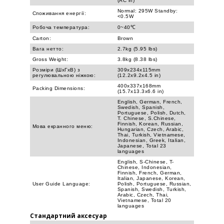
(AC in)
Normal: 295W Standby:
Споживання енергії:
<0.5W
Робоча температура:
0~40℃
Carton:
Brown
Вага нетто:
2.7kg (5.95 lbs)
Gross Weight:
3.8kg (8.38 lbs)
Розміри (ШxГxВ) з
309x234x115mm
регулювальною ніжкою:
(12.2x9.2x4.5 in)
400x337x168mm
Packing Dimensions:
(15.7x13.3x6.6 in)
English, German, French,
Swedish, Spanish,
Portuguese, Polish, Dutch,
T. Chinese, S.Chinese,
Finnish, Korean, Russian,
Мова екранного меню:
Hungarian, Czech, Arabic,
Thai, Turkish, Vietnamese,
Indonesian, Greek, Italian,
Japanese, Total 23
languages
English, S-Chinese, T-
Chinese, Indonesian,
Finnish, French, German,
Italian, Japanese, Korean,
User Guide Language:
Polish, Portuguese, Russian,
Spanish, Swedish, Turkish,
Arabic, Czech, Thai,
Vietnamese, Total 20
languages
Стандартний аксесуар