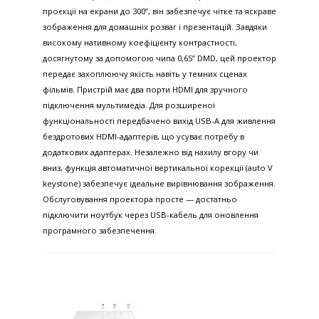
проєкції на екрани до 300”, він забезпечує чітке та яскраве
зображення для домашніх розваг і презентацій. Завдяки
високому нативному коефіцієнту контрастності,
досягнутому за допомогою чипа 0,65” DMD, цей проектор
передає захоплюючу якість навіть у темних сценах
фільмів. Пристрій має два порти HDMI для зручного
підключення мультимедіа. Для розширеної
функціональності передбачено вихід USB-A для живлення
бездротових HDMI-адаптерів, що усуває потребу в
додаткових адаптерах. Незалежно від нахилу вгору чи
вниз, функція автоматичної вертикальної корекції (auto V
keystone) забезпечує ідеальне вирівнювання зображення.
Обслуговування проектора просте — достатньо
підключити ноутбук через USB-кабель для оновлення
програмного забезпечення.