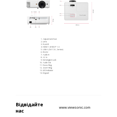
Adjustment Foot
Lens
Front IR
HDMI 1.4/HDCP 1.4
USB-A (5V/1.5A, Service)
RS232
Audio In
AC In
Kensington Lock
Audio Out
Focus Ring
Zoom Ring
LED Indicator
Keypad
Відвідайте
www.viewsonic.com
нас