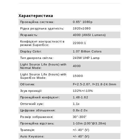
Характеристика
Проекційна система:
0.65" 1080p
Рідна роздільна здатність:
1920x1080
Яскравість:
4000 (ANSI Lumens)
Коефіцієнт контрастності в
22000:1
режимі SuperEco:
Display Color:
1.07 Billion Colors
Тип джерела світла:
240W UHP Lamp
Light Source Life (hours) with
4000
Normal Mode:
Light Source Life (hours) with
15000
SuperEco Mode:
Об'єктив:
F=2.5-2.67, f=21.8-24.0mm
Зсув проекції:
132%+/-10%
Проекційний коефіцієнт:
1.48-1.62
Оптичний зум:
1.1x
Цифрове збільшення:
0.8x-2.0x
Розмір зображення:
30"-300"
Проекційна відстань:
1-10m (100”@3.28m)
Трапеція:
+/- 40° (V)
Auto Keystone:
+/- 40° (V)