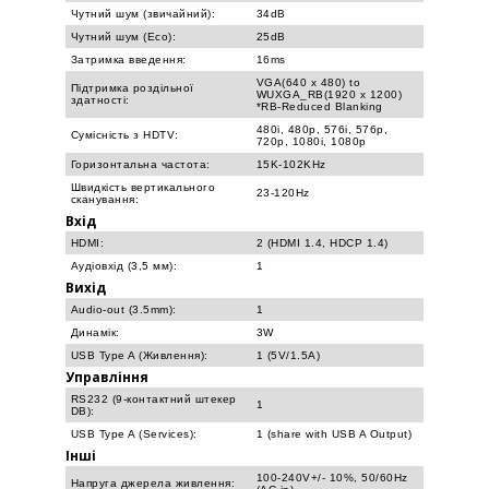
Чутний шум (звичайний):
34dB
Чутний шум (Eco):
25dB
Затримка введення:
16ms
VGA(640 x 480) to
Підтримка роздільної
WUXGA_RB(1920 x 1200)
здатності:
*RB-Reduced Blanking
480i, 480p, 576i, 576p,
Сумісність з HDTV:
720p, 1080i, 1080p
Горизонтальна частота:
15K-102KHz
Швидкість вертикального
23-120Hz
сканування:
Вхід
HDMI:
2 (HDMI 1.4, HDCP 1.4)
Аудіовхід (3,5 мм):
1
Вихід
Audio-out (3.5mm):
1
Динамік:
3W
USB Type A (Живлення):
1 (5V/1.5A)
Управління
RS232 (9-контактний штекер
1
DB):
USB Type A (Services):
1 (share with USB A Output)
Інші
100-240V+/- 10%, 50/60Hz
Напруга джерела живлення: