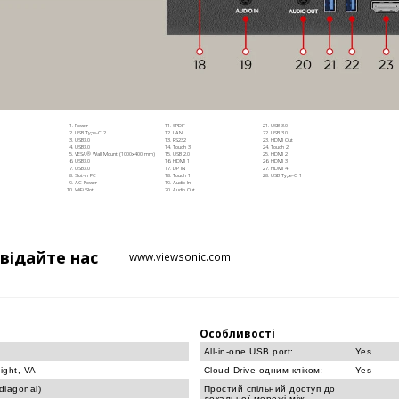
Power
SPDIF
USB 3.0
USB Type-C 2
LAN
USB 3.0
USB3.0
RS232
HDMI Out
USB3.0
Touch 3
Touch 2
VESA® Wall Mount (1000x400 mm)
USB 2.0
HDMI 2
USB3.0
HDMI 1
HDMI 3
USB3.0
DP IN
HDMI 4
Slot-in PC
Touch 1
USB Type-C 1
AC Power
Audio In
WiFi Slot
Audio Out
двідайте
нас
www.viewsonic.com
Особливості
All-in-one USB port:
Yes
ight, VA
Cloud Drive одним кліком:
Yes
diagonal)
Простий спільний доступ до
локальної мережі між