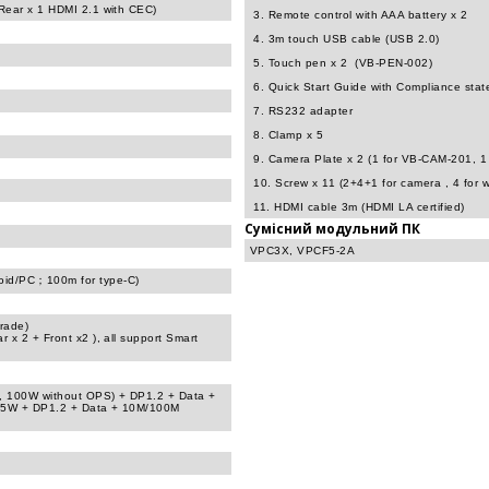
Rear x 1 HDMI 2.1 with CEC)
3. Remote control with AAA battery x 2
4. 3m touch USB cable (USB 2.0)
5. Touch pen x 2 (VB-PEN-002)
6. Quick Start Guide with Compliance sta
7. RS232 adapter
8. Clamp x 5
9. Camera Plate x 2 (1 for VB-CAM-201, 1
10. Screw x 11 (2+4+1 for camera , 4 for w
11. HDMI cable 3m (HDMI LA certified)
Сумісний модульний ПК
VPC3X, VPCF5-2A
oid/PC；100m for type-C)
rade)
 x 2 + Front x2 ), all support Smart
 100W without OPS) + DP1.2 + Data +
15W + DP1.2 + Data + 10M/100M