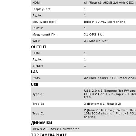
HDMI:
x4 (Rear x3 :HDMI 2.0 with CEC; 
DisplayPort:
1
Аудіо:
1
MIC (мікрофон):
Built-in 8 Array Microphone
RS232:
1
Модульний ПК:
X1 OPS Slot
WiFi:
X1 Module Slot
OUTPUT
HDMI:
1
Аудіо:
1
SPDIF:
1
LAN
X2 (inx1；outx1；1000m for Andr
RJ45:
USB
USB 2.0 x 1 (Bottom) (for FW upg
Type A:
USB 3.2 Gen 1 x 6 (Top x 2 + Rear
USB
Type B:
3 (Bottom x 1; Rear x 2)
2 [Rearx1: PD65W(65W with OPS,
Type C:
10M/100M sharing ; Front x1:PD
sharing]
ДИНАМІКИ
16W x 2 + 15W x 1 subwoofer
TOP CAMERA PLATE