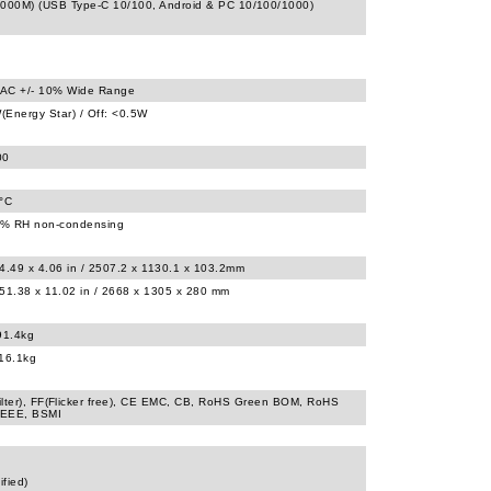
1000M) (USB Type-C 10/100, Android & PC 10/100/1000)
AC +/- 10% Wide Range
Energy Star) / Off: <0.5W
00
0°C
% RH non-condensing
4.49 x 4.06 in / 2507.2 x 1130.1 x 103.2mm
51.38 x 11.02 in / 2668 x 1305 x 280 mm
91.4kg
116.1kg
ilter), FF(Flicker free), CE EMC, CB, RoHS Green BOM, RoHS
WEEE, BSMI
fied)