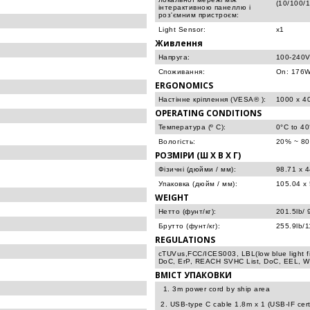
(10/100/
інтерактивною панеллю і
роз'ємним пристроєм:
Light Sensor:
x1
Живлення
Напруга:
100-240V
Споживання:
On: 176W(
ERGONOMICS
Настінне кріплення (VESA® ):
1000 x 4
OPERATING CONDITIONS
Температура (º C):
0°C to 4
Вологість:
20% ~ 80
РОЗМІРИ (Ш X В X Г)
Фізичні (дюйми / мм):
98.71 x 4
Упаковка (дюйм / мм):
105.04 x 
WEIGHT
Нетто (фунт/кг):
201.5lb/ 
Брутто (фунт/кг):
255.9lb/
REGULATIONS
cTUVus,FCC/ICES003, LBL(low blue light f
DoC, ErP, REACH SVHC List, DoC, EEL, 
ВМІСТ УПАКОВКИ
1. 3m power cord by ship area
2. USB-type C cable 1.8m x 1 (USB-IF certi