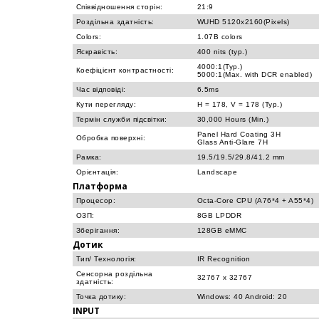
Співвідношення сторін:
21:9
Роздільна здатність:
WUHD 5120x2160(Pixels)
Colors:
1.07B colors
Яскравість:
400 nits (typ.)
4000:1(Typ.)
Коефіцієнт контрастності:
5000:1(Max. with DCR enabled)
Час відповіді:
6.5ms
Кути перегляду:
H = 178, V = 178 (Typ.)
Термін служби підсвітки:
30,000 Hours (Min.)
Panel Hard Coating 3H
Обробка поверхні:
Glass Anti-Glare 7H
Рамка:
19.5/19.5/29.8/41.2 mm
Орієнтація:
Landscape
Платформа
Процесор:
Octa-Core CPU (A76*4 + A55*4)
ОЗП:
8GB LPDDR
Зберігання:
128GB eMMC
Дотик
Тип/ Технологія:
IR Recognition
Сенсорна роздільна
32767 x 32767
здатність:
Точка дотику:
Windows: 40 Android: 20
INPUT