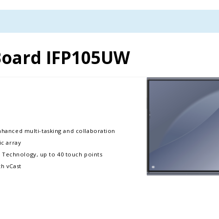
oard IFP105UW
enhanced multi-tasking and collaboration
c array
 Technology, up to 40 touch points
th vCast