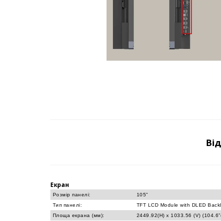
Ві
Екран
Розмір панелі:
105"
Тип панелі:
TFT LCD Module with DLED Backl
Площа екрана (мм):
2449.92(H) x 1033.56 (V) (104.6”