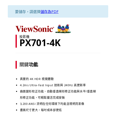
要儲存，請選擇
儲存為PDF
投影機
PX701-4K
關鍵
功能
真實的 4K HDR 視覺體驗
4.2ms Ultra-Fast Input 技術與 240Hz 高更新率
曲面變形校正功能、自動垂直梯形修正功能與水平/垂直梯
形修正功能，可輕鬆靈活完成安裝
3,200 ANSI 流明在任何環境下均能呈現明亮影像
畫面尺寸更大，每吋成本卻更低