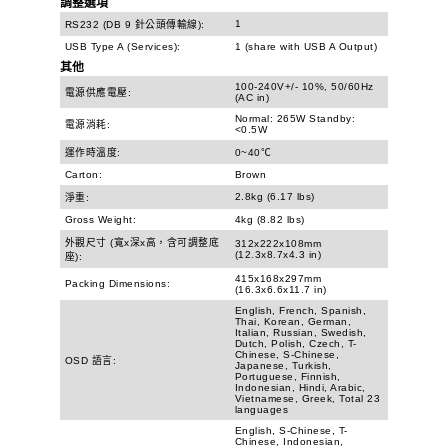
調整選項
1
RS232 (DB 9 針公頭傳輸線):
USB Type A (Services):
1 (share with USB A Output)
其他
100-240V+/- 10%, 50/60Hz
電源供應電壓:
(AC in)
Normal: 265W Standby:
電源消耗:
<0.5W
運作時溫度:
0~40℃
Carton:
Brown
2.8kg (6.17 lbs)
淨重:
Gross Weight:
4kg (8.82 lbs)
外觀尺寸 (寬x深x高，含可調整底
312x222x108mm
(12.3x8.7x4.3 in)
座):
415x168x297mm
Packing Dimensions:
(16.3x6.6x11.7 in)
English, French, Spanish,
Thai, Korean, German,
Italian, Russian, Swedish,
Dutch, Polish, Czech, T-
Chinese, S-Chinese,
OSD 語言:
Japanese, Turkish,
Portuguese, Finnish,
Indonesian, Hindi, Arabic,
Vietnamese, Greek, Total 23
languages
English, S-Chinese, T-
Chinese, Indonesian,