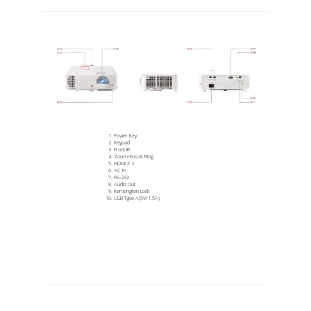
Power Key
Keypad
Front IR
Zoom/Focus Ring
HDMI X 2
AC In
RS-232
Audio Out
Kensington Lock
USB Type A(5V/1.5A)