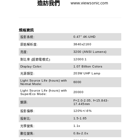
造訪
我們
www.viewsonic.com
規格資訊
0.47" 4K-UHD
投影系統:
3840x2160
原始解析度:
3200 (ANSI Lumens)
亮度:
12000:1
對比率 (超節電模式):
Display Color:
1.07 Billion Colors
203W UHP Lamp
光源類型:
Light Source Life (hours) with
6000
Normal Mode:
Light Source Life (hours) with
20000
SuperEco Mode:
F=2.0-2.05, f=15.843-
鏡頭:
17.445mm
120%+/-6%
投影偏移:
1.5-1.65
投射比:
1.1x
光學變焦:
0.8x-2.0x
數位變焦: