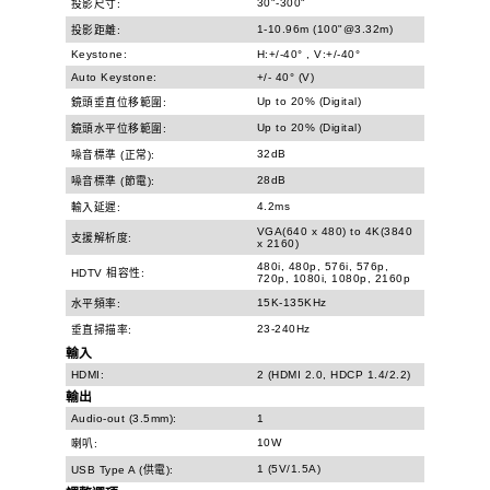
30"-300"
投影尺寸:
1-10.96m (100"@3.32m)
投影距離:
Keystone:
H:+/-40° , V:+/-40°
Auto Keystone:
+/- 40° (V)
Up to 20% (Digital)
鏡頭垂直位移範圍:
Up to 20% (Digital)
鏡頭水平位移範圍:
32dB
噪音標準 (正常):
28dB
噪音標準 (節電):
4.2ms
輸入延遲:
VGA(640 x 480) to 4K(3840
支援解析度:
x 2160)
480i, 480p, 576i, 576p,
HDTV 相容性:
720p, 1080i, 1080p, 2160p
15K-135KHz
水平頻率:
23-240Hz
垂直掃描率:
輸入
HDMI:
2 (HDMI 2.0, HDCP 1.4/2.2)
輸出
Audio-out (3.5mm):
1
10W
喇叭:
1 (5V/1.5A)
USB Type A (供電):