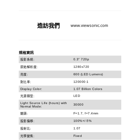
造訪
我們
www.viewsonic.com
規格資訊
0.3" 720p
投影系統:
1280x720
原始解析度:
600 (LED Lumens)
亮度:
120000:1
對比率:
Display Color:
1.07 Billion Colors
LED
光源類型:
Light Source Life (hours) with
30000
Normal Mode:
F=1.7, f=7.4mm
鏡頭:
100%+/-5%
投影偏移:
1.07
投射比:
Fixed
光學變焦: