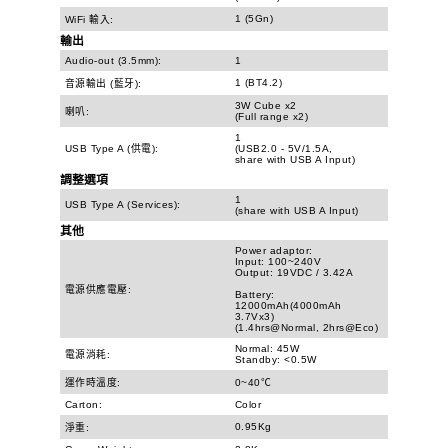
1 (5Gn)
WiFi 輸入:
輸出
Audio-out (3.5mm):
1
1 (BT4.2)
音源輸出 (藍牙):
3W Cube x2
喇叭:
(Full range x2)
1
USB Type A (供電):
(USB2.0 - 5V/1.5A,
share with USB A Input)
調整選項
1
USB Type A (Services):
(share with USB A Input)
其他
Power adaptor:
Input: 100~240V
Output: 19VDC / 3.42A
電源供應電壓:
Battery:
12000mAh(4000mAh
3.7Vx3)
(1.4hrs@Normal, 2hrs@Eco)
Normal: 45W
電源消耗:
Standby: <0.5W
運作時溫度:
0~40℃
Carton:
Color
0.95Kg
淨重: