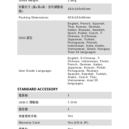
Gross Weight:
2.8Kg
外觀尺寸 (寬x深x高，含可調整底
182x140x62mm
座):
Packing Dimensions:
453x242x94mm
English, French, Spanish,
Thai, Korean, German,
Italian, Russian, Swedish,
Dutch, Polish, Czech, T-
Chinese, S-Chinese,
OSD 語言:
Japanese, Turkish,
Portuguese, Finnish,
Indonesian, India, Arabic,
Vietnamese, Greek, Hungary
Total 24 languages
English, S-Chinese, T-
Chinese, Indonesian, Finish,
French, German, Italian,
Japanese, Korean, Polish,
User Guide Language:
Portuguese, Russian,
Spanish, Swedish, Turkish,
Arabic, Czech, Thai,
Vietnamese, total 20
languages
STANDARD ACCESSORY
1
電源線:
1 (1m)
USB-C 傳輸線:
1
遙控器:
Yes
快速使用手冊:
Warranty Card:
Yes (CN & JP)
Yes