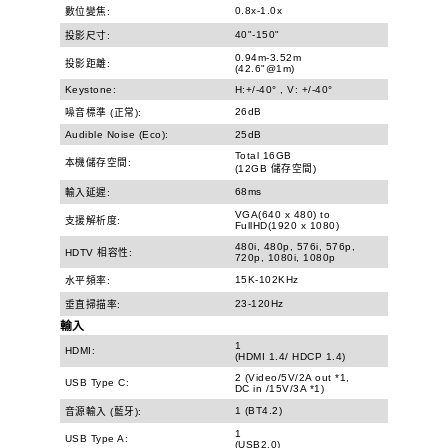
0.8x-1.0x
數位變焦:
40"-150"
投影尺寸:
0.94m-3.52m
投影距離:
(42.6"@1m)
Keystone:
H:+/-40° , V: +/-40°
26dB
噪音標準 (正常):
Audible Noise (Eco):
25dB
Total 16GB
本機儲存空間:
(12GB 儲存空間)
68ms
輸入延遲:
VGA(640 x 480) to
支援解析度:
FullHD(1920 x 1080)
480i, 480p, 576i, 576p,
HDTV 相容性:
720p, 1080i, 1080p
15K-102KHz
水平頻率:
23-120Hz
垂直掃描率:
輸入
1
HDMI:
(HDMI 1.4/ HDCP 1.4)
2 (Video/5V/2A out *1,
USB Type C:
DC in /15V/3A *1)
1 (BT4.2)
音源輸入 (藍牙):
1
USB Type A:
(USB2.0)