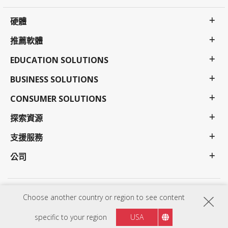
硬體
推薦軟體
EDUCATION SOLUTIONS
BUSINESS SOLUTIONS
CONSUMER SOLUTIONS
探索資源
支援服務
公司
隱私權政策
使用條款
更多支援
Choose another country or region to see content
程序、規格、價格和可用性如有更改，恕不另行通知。選擇、優惠和計畫可能會因國家/地區而
異；有關完整的詳細資訊，請與 ViewSonic 業務代表聯繫。Copyright © ViewSonic Corporation
specific to your region
USA
2000-2026. All rights reserved.