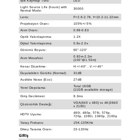
Işık Kaynağı Türü:
LED
Light Source Life (hours) with
30000
Normal Mode:
Lens:
F=2.6-2.78, f=10.2-11.22mm
Projeksiyon Oranı:
105%+/-5%
Atım Oranı:
0.69-0.83
Optik Yakınlaştırma:
1.2X
Dijital Yakınlaştırma:
0.8x-2.0x
Görüntü Boyutu:
60"-120"
0.92m-2.2m
Atım Mesafesi:
(100"@1.53m)
Kenar Düzeltme:
H:+/-40° , V:+/-40°
Duyulabilen Gürültü (Normal):
31dB
Audible Noise (Eco):
27dB
Total 16GB
Yerel Depolama:
(11GB available storage)
Giriş Gecikmesi:
8.3ms
VGA(640 x 480) to 4K(3840
Çözünürlük Desteği:
x 2160)
480i, 480p, 576i, 576p,
HDTV Uyumu:
720p, 1080i, 1080p, 2160p
Yatay Frekans:
15K-135KHz
Dikey Tarama Oranı:
23-120Hz
GIRIş