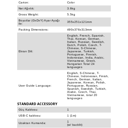
Carton:
Color
Net Ağırlık:
3.6kg
Gross Weight:
5.5kg
Boyutlar (GxDxY) Ayar Ayağı
355x251x121mm
ile:
Packing Dimensions:
490x376x313mm
English, French, Spanish,
Thai, Korean, German,
Italian, Russian, Swedish,
Dutch, Polish, Czech, T-
Chinese, S-Chinese,
Ekran Dili:
Japanese, Turkish,
Portuguese, Finnish,
Indonesian, India, Arabic,
Vietnamese, Greek,
Hungarian Total 24
languages
English, S-Chinese, T-
Chinese, Indonesian, Finish,
French, German, Italian,
Japanese, Korean, Polish,
User Guide Language:
Portuguese, Russian,
Spanish, Swedish, Turkish,
Arabic, Czech, Thai,
Vietnamese, total 20
languages
STANDARD ACCESSORY
Güç Kablosu:
1
USB-C kablosu:
1 (1m)
1
Uzaktan Kumanda:
(w/ backlit)