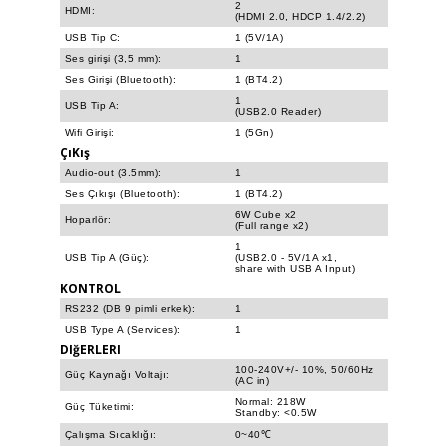
2
HDMI:
(HDMI 2.0, HDCP 1.4/2.2)
USB Tip C:
1 (5V/1A)
Ses girişi (3,5 mm):
1
Ses Girişi (Bluetooth):
1 (BT4.2)
1
USB Tip A:
(USB2.0 Reader)
Wifi Girişi:
1 (5Gn)
ÇıKış
Audio-out (3.5mm):
1
Ses Çıkışı (Bluetooth):
1 (BT4.2)
6W Cube x2
Hoparlör:
(Full range x2)
1
USB Tip A (Güç):
(USB2.0 - 5V/1A x1,
share with USB A Input)
KONTROL
RS232 (DB 9 pimli erkek):
1
USB Type A (Services):
1
DIğERLERI
100-240V+/- 10%, 50/60Hz
Güç Kaynağı Voltajı:
(AC in)
Normal: 218W
Güç Tüketimi:
Standby: <0.5W
Çalışma Sıcaklığı:
0~40℃