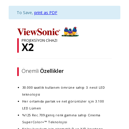
To Save,
print as PDF
PROJEKSIYON CIHAZI
X2
Önemli
Özellikler
30.000 saatlik kullanım ömrüne sahip 3. nesil LED
teknolojisi​
Her ortamda parlak ve net görüntüler için 3.100
LED Lümen​
%125 Rec.709 geniş renk gamına sahip Cinema
SuperColor+™ Teknolojisi
Kolay kurulum için otomatik D ve Y/D keystone