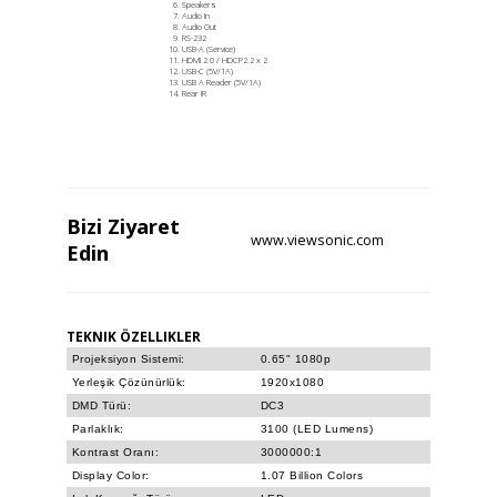
Speakers
Audio In
Audio Out
RS-232
USB-A (Service)
HDMI 2.0 / HDCP2.2 x 2
USB-C (5V/1A)
USB A Reader (5V/1A)
Rear IR
Bizi
Ziyaret
www.viewsonic.com
Edin
TEKNIK ÖZELLIKLER
Projeksiyon Sistemi:
0.65" 1080p
Yerleşik Çözünürlük:
1920x1080
DMD Türü:
DC3
Parlaklık:
3100 (LED Lumens)
Kontrast Oranı:
3000000:1
Display Color:
1.07 Billion Colors