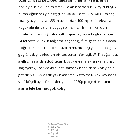
özelliği, %125 Rec.709'u kapsayan sinematik renkler ve
etkileyici bir kullanım ömrü ile anında ve sürükleyici büyük
ekran eğlencesiyle değiştirir. 30.000 saat. 0,69-0,83 kısa atış
oranıyla, yalnızca 1,53 m uzaklıktan 100 inçlik bir ekranla
küçük alanlarda bile büyüyebilirsiniz. Harman Kardon
tarafından özelleştirilen çift hoparlör, kişisel eğlence için
Bluetooth kulaklık bağlama seçeneği, film geceleriniz veya
doğrudan akıllı telefonunuzdan müzik akışı yapabileceğiniz
güçlü, odayı dolduran bir ses sunar. Yerleşik Wi-Fi bağlantısı,
akıllı cihazlardan doğrudan büyük ekrana ekran yansıtmayı
sağlayarak, içerik akışını her zamankinden daha kolay hale
getirir. Ve 1,2x optik yakınlaştırma, Yatay ve Dikey keystone
ve 4 köşeli ayar özellikleriyle, bu 1080p projektörü sınırlı
alanla bile kurmak çok kolay.
Zoom/Focus Ring​
Sliding Door
LED Indicator
Keypad
Front IR