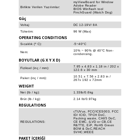
myViewBoard for Window
Adobe Reader
Birlikte Verilen Yazılımlar:
BIOS Winflash tool
FinchGuard (Watch Dog)
Güç
Voltaj:
DC 12-19V/ 8A
Tüketim:
96 W (Max)
OPERATING CONDITIONS
Sıcaklık (º C):
-5~40°C
10% ~ 90% @ 40°C Non-
Nem:
condensing.
BOYUTLAR (G X Y X D)
7.95 x 4.83 x 1.18 in / 202 x
Fiziksel (inç / mm):
122.6 x 30 mm
10.51 x 7.56 x 2.83 in /
Paket (inç / mm):
267x 192 x 72mm
WEIGHT
Net (lb / kg):
1.33lb/0.6kg
Brüt (lb / kg):
2.14 lb/0.97kg
REGULATIONS
cTUVus, FCC/ICES003, FCC
ID/ ICID, TPCH DoC,
Packing waste, CA65 DoC,
REGULATIONS:
CE EMC, (LVD or CB,CE
R&TTE, ErP, RoHS Green
BOM & DoC,REACH
SVHC,WEEE
PAKET İÇERİĞİ