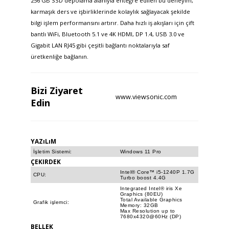
256 GB SSD depolama alanıyla entegre edilen bu deneyim,
karmaşık ders ve işbirliklerinde kolaylık sağlayacak şekilde
bilgi işlem performansını artırır. Daha hızlı iş akışları için çift
bantlı WiFi, Bluetooth 5.1 ve 4K HDMI, DP 1.4, USB 3.0 ve
Gigabit LAN RJ45 gibi çeşitli bağlantı noktalarıyla saf
üretkenliğe bağlanın.​
Bizi
Ziyaret
www.viewsonic.com
Edin
YAZıLıM
İşletim Sistemi:
Windows 11 Pro
ÇEKIRDEK
Intel® Core™ i5-1240P 1.7G
CPU:
Turbo boost 4.4G
Integrated Intel® iris Xe
Graphics (80EU)
Total Available Graphics
Grafik işlemci:
Memory: 32GB
Max Resolution up to
7680x4320@60Hz (DP)
BELLEK