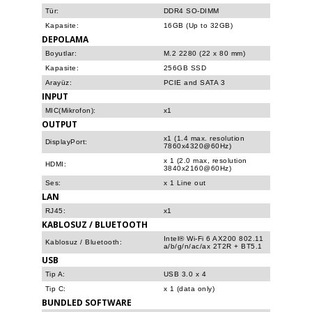
Tür:
DDR4 SO-DIMM
Kapasite:
16GB (Up to 32GB)
DEPOLAMA
Boyutlar:
M.2 2280 (22 x 80 mm)
Kapasite:
256GB SSD
Arayüz:
PCIE and SATA 3
INPUT
MIC(Mikrofon):
x1
OUTPUT
x1 (1.4 max. resolution
DisplayPort:
7860x4320@60Hz)
x 1 (2.0 max, resolution
HDMI:
3840x2160@60Hz)
Ses:
x 1 Line out
LAN
RJ45​:
x1
KABLOSUZ / BLUETOOTH
Intel® Wi-Fi 6 AX200 802.11
Kablosuz / Bluetooth:
a/b/g/n/ac/ax 2T2R + BT5.1
USB
Tip A:
USB 3.0 x 4
Tip C:
x 1 (data only)
BUNDLED SOFTWARE