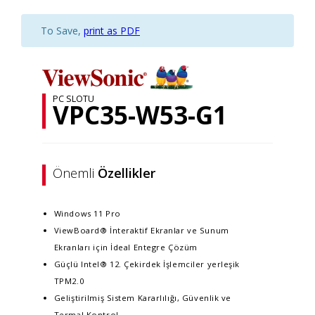
To Save,
print as PDF
PC SLOTU
VPC35-W53-G1
Önemli
Özellikler
Windows 11 Pro
ViewBoard® İnteraktif Ekranlar ve Sunum
Ekranları için İdeal Entegre Çözüm
Güçlü Intel® 12. Çekirdek İşlemciler​ yerleşik
TPM2.0
Geliştirilmiş Sistem Kararlılığı, Güvenlik ve
Termal Kontrol