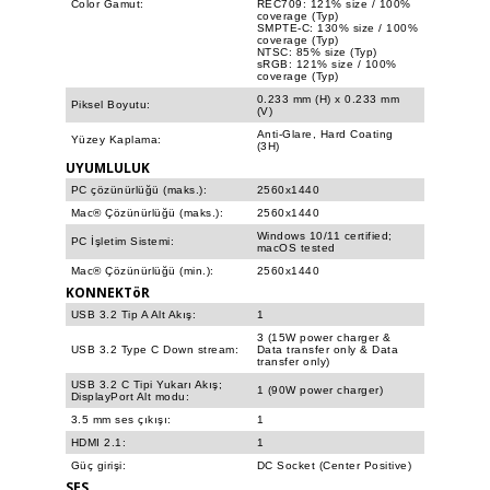
Color Gamut:
REC709: 121% size / 100%
coverage (Typ)
SMPTE-C: 130% size / 100%
coverage (Typ)
NTSC: 85% size (Typ)
sRGB: 121% size / 100%
coverage (Typ)
0.233 mm (H) x 0.233 mm
Piksel Boyutu:
(V)
Anti-Glare, Hard Coating
Yüzey Kaplama:
(3H)
UYUMLULUK
PC çözünürlüğü (maks.):
2560x1440
Mac® Çözünürlüğü (maks.):
2560x1440
Windows 10/11 certified;
PC İşletim Sistemi:
macOS tested
Mac® Çözünürlüğü (min.):
2560x1440
KONNEKTöR
USB 3.2 Tip A Alt Akış:
1
3 (15W power charger &
USB 3.2 Type C Down stream:
Data transfer only & Data
transfer only)
USB 3.2 C Tipi Yukarı Akış;
1 (90W power charger)
DisplayPort Alt modu:
3.5 mm ses çıkışı:
1
HDMI 2.1:
1
Güç girişi:
DC Socket (Center Positive)
SES