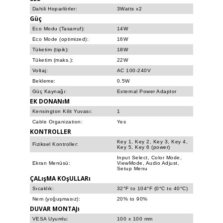
Dahili Hoparlörler:
3Watts x2
Güç
Eco Modu (Tasarruf):
14W
Eco Mode (optimized):
16W
Tüketim (tipik):
18W
Tüketim (maks.):
22W
Voltaj:
AC 100-240V
Bekleme:
0.5W
Güç Kaynağı:
External Power Adaptor
EK DONANıM
Kensington Kilit Yuvası:
1
Cable Organization:
Yes
KONTROLLER
Key 1, Key 2, Key 3, Key 4,
Fiziksel Kontroller:
Key 5, Key 6 (power)
Input Select, Color Mode,
Ekran Menüsü:
ViewMode, Audio Adjust,
Setup Menu
ÇALışMA KOşULLARı
Sıcaklık:
32°F to 104°F (0°C to 40°C)
Nem (yoğuşmasız):
20% to 90%
DUVAR MONTAJı
VESA Uyumlu:
100 x 100 mm