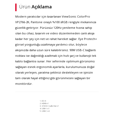
Ürün
Açıklama
Modern yaratıcılar için tasarlanan ViewSonic ColorPro
VP2766-2K, Pantone onaylı %100 sRGB rengiyle mekanınıza
güzellik getiriyor. Pürüzsüz 120Hz yenileme hızına sahip
olan bu cihaz, tasarım ve video düzenlemeden canlı akışa
kadar her şey için net ve rahat hareket sağlar. Eye Protech+
görsel yorgunluğu azaltmaya yardımcı olur, böylece
akışınızda daha uzun süre kalabilirsiniz. 90W USB-C bağlantı
noktası ise dağınıklığı azaltmak için hızlı şarj ve kullanışlı tek
kablo bağlantısı sunar. Her seferinde optimum görünümü
sağlayan esnek ergonomik ayarlarla, kurulumunuza doğal
olarak yerleşen, yaratma şeklinizi destekleyen ve işinizin
tam olarak hayal ettiğiniz gibi görünmesini sağlayan bir
monitördür.
DC In
HDMI x1
3.5mm Audio Out x1
USB-A x1
USB-C x4