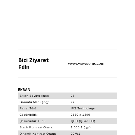
Bizi
Ziyaret
www.viewsonic.com
Edin
EKRAN
Ekran Boyutu (inç):
27
Görüntü Alanı (inç):
27
Panel Türü:
IPS Technology
Çözünürlük:
2560 x 1440
Çözünürlük Türü:
QHD (Quad HD)
Statik Kontrast Oranı:
1,500:1 (typ)
Dinamik Kontrast Oranı:
20M:1