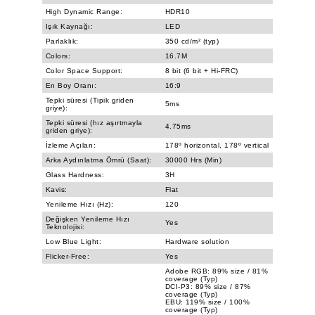
High Dynamic Range:
HDR10
Işık Kaynağı:
LED
Parlaklık:
350 cd/m² (typ)
Colors:
16.7M
Color Space Support:
8 bit (6 bit + Hi-FRC)
En Boy Oranı:
16:9
Tepki süresi (Tipik griden
5ms
griye):
Tepki süresi (hız aşırtmayla
4.75ms
griden griye):
İzleme Açıları:
178º horizontal, 178º vertical
Arka Aydınlatma Ömrü (Saat):
30000 Hrs (Min)
Glass Hardness:
3H
Kavis:
Flat
Yenileme Hızı (Hz):
120
Değişken Yenileme Hızı
Yes
Teknolojisi:
Low Blue Light:
Hardware solution
Flicker-Free:
Yes
Adobe RGB: 89% size / 81%
coverage (Typ)
DCI-P3: 89% size / 87%
coverage (Typ)
EBU: 119% size / 100%
coverage (Typ)