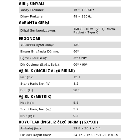
GIRIş SINYALI
Yatay Frekans:
15 ~ 190KHz
Dikey Frekans:
48 ~ 120Hz
GöRüNTü GIRIşI
TMDS - HDMI (v2.1), Micro-
Dijital Senkronizasyon:
Packet - Type C
ERGONOMI
Yükseklik Ayarı (mm):
130
Eksen Etrafında Dönme:
90º
Eğme (İleri/Geri):
-5º / 20º
Dik Çevirme (Sağa/Sola):
90º / 90º
AğıRLıK (İNGILIZ öLçü BIRIMI)
Net (lb):
12.1
Stant Hariç Net (lb):
8.2
Brüt (lb):
20.5
AğıRLıK (METRIK)
Net (kg):
5.5
Stant Hariç Net (kg):
3.7
Brüt (kg):
9.3
BOYUTLAR (İNGILIZ öLçü BIRIMI) (GXYXD)
Ambalaj (inç):
29.8 x 20.7 x 5.4
Fiziksel Boyut (inç):
24.15 x 16.09~21.21 x 8.15