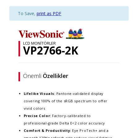
To Save,
print as PDF
LCD MONITÖRLER
VP2766-2K
Önemli
Özellikler
Lifelike Visuals:
Pantone-validated display
covering 100% of the sRGB spectrum to offer
vivid colors
Precise Color:
Factory-calibrated to
professional-grade Delta E<2 color accuracy​
Comfort & Productivity:
Eye ProTech+ and a
smooth 120Hz refresh rate reduce visual fatigue