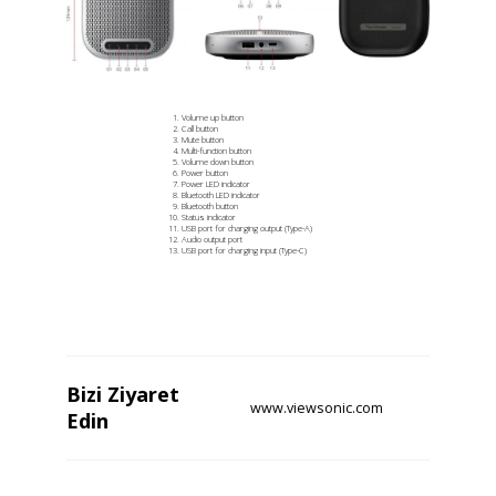
Volume up button
Call button
Mute button
Multi-function button
Volume down button
Power button
Power LED indicator
Bluetooth LED indicator
Bluetooth button
Status indicator
USB port for charging output (Type-A)
Audio output port
USB port for charging input (Type-C)
Bizi
Ziyaret
www.viewsonic.com
Edin