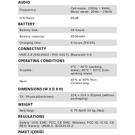
AUDIO
Call mode: 150Hz ~ 8kHz;
Frequency:
Music mode: 20Hz ~ 20kHz
S/N Ratio:
65dB
BATTERY
Battery time:
24 hours
Battery capacity:
6500mAh
Charging time:
4 hours (5V/2A)
CONNECTIVITY
USB 2.0 (VID:0543 / PID: A017), Bluetooth 5.0
OPERATING CONDITIONS
0°C ~ 40°C (working
Sıcaklık:
state),-40°C ~ 60°C (non-
working state)
45% to 90% Non-
Nem:
Condensing
DIMENSIONS (W X D X H)
124 x 124 x 32(mm) (without
TX: Physical(inch/mm):
packaging)
WEIGHT
Net( lb/g):
0.75 lbs/0.34 kg (Net)
REGULATIONS
Safety: LVD; EMC: FCC, CE EMC, Wireless: FCC ID, IC ID, CE
RED, Battery: UN38.3, IEC62133-2
PAKET İÇERİĞİ