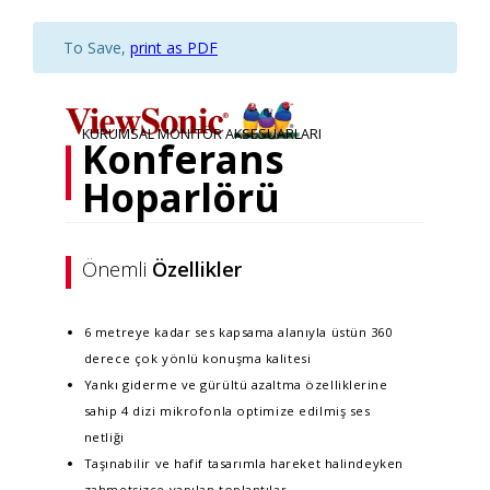
To Save,
print as PDF
KURUMSAL MONITÖR AKSESUARLARI
Konferans
Hoparlörü
Önemli
Özellikler
6 metreye kadar ses kapsama alanıyla üstün 360
derece çok yönlü konuşma kalitesi
Yankı giderme ve gürültü azaltma özelliklerine
sahip 4 dizi mikrofonla optimize edilmiş ses
netliği
Taşınabilir ve hafif tasarımla hareket halindeyken
zahmetsizce yapılan toplantılar