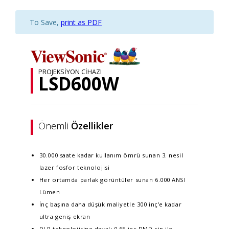
To Save,
print as PDF
PROJEKSIYON CIHAZI
LSD600W
Önemli
Özellikler
30.000 saate kadar kullanım ömrü sunan 3. nesil
lazer fosfor teknolojisi
Her ortamda parlak görüntüler sunan 6.000 ANSI
Lümen
İnç başına daha düşük maliyetle 300 inç'e kadar
ultra geniş ekran
DLP teknolojisine dayalı 0,65 inç DMD çip ile