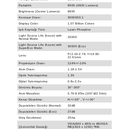
Parlaklık:
6000 (ANSI Lumens)
Brightness (Center Lumens):
6600
Kontrast Oranı:
3000000:1
Display Color:
1.07 Billion Colors
Işık Kaynağı Türü:
Laser Phosphor
Light Source Life (hours) with
20000
Normal Mode:
Light Source Life (hours) with
30000 (Eco)
SuperEco Mode:
F=2.43-2.78, f=16.90-
Lens:
21.61mm
Projeksiyon Oranı:
124%+/-10%
Atım Oranı:
1.18-1.54
Optik Yakınlaştırma:
1.3X
Dijital Yakınlaştırma:
0.8x-2.0x
Görüntü Boyutu:
30"-300"
Atım Mesafesi:
0.76-9.95m (100"@2.54m)
Kenar Düzeltme:
H:+/-30° , V:+/-30°
Duyulabilen Gürültü (Normal):
32dB
Duyulabilen Gürültü (Eco):
27dB
Giriş Gecikmesi:
25ms
VGA(640 x 480) to WUXGA
Çözünürlük Desteği:
RB(1920 x 1200) *RB-