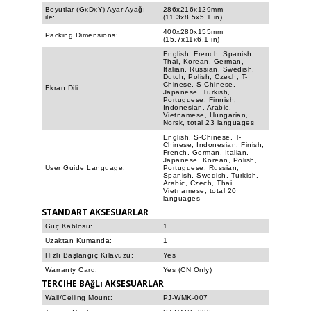
Boyutlar (GxDxY) Ayar Ayağı
286x216x129mm
ile:
(11.3x8.5x5.1 in)
400x280x155mm
Packing Dimensions:
(15.7x11x6.1 in)
English, French, Spanish,
Thai, Korean, German,
Italian, Russian, Swedish,
Dutch, Polish, Czech, T-
Chinese, S-Chinese,
Ekran Dili:
Japanese, Turkish,
Portuguese, Finnish,
Indonesian, Arabic,
Vietnamese, Hungarian,
Norsk, total 23 languages
English, S-Chinese, T-
Chinese, Indonesian, Finish,
French, German, Italian,
Japanese, Korean, Polish,
User Guide Language:
Portuguese, Russian,
Spanish, Swedish, Turkish,
Arabic, Czech, Thai,
Vietnamese, total 20
languages
STANDART AKSESUARLAR
Güç Kablosu:
1
Uzaktan Kumanda:
1
Hızlı Başlangıç Kılavuzu:
Yes
Warranty Card:
Yes (CN Only)
TERCIHE BAğLı AKSESUARLAR
Wall/Ceiling Mount:
PJ-WMK-007