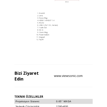
Front IR
Lens
Focus Ring
HDMI 1.4/HDCP 1.4
RS232
USB-A (5V/1.5A, Service)
Audio Out
DC in
Zoom Ring
Power Button
Keypad
Top IR
Bizi
Ziyaret
www.viewsonic.com
Edin
TEKNIK ÖZELLIKLER
Projeksiyon Sistemi:
0.65" WXGA
Yerleşik Çözünürlük:
1280x800