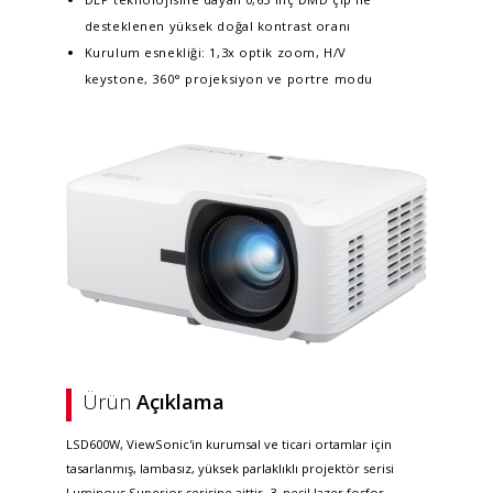
desteklenen yüksek doğal kontrast oranı
Kurulum esnekliği: 1,3x optik zoom, H/V
keystone, 360° projeksiyon ve portre modu
Ürün
Açıklama
LSD600W, ViewSonic'in kurumsal ve ticari ortamlar için
tasarlanmış, lambasız, yüksek parlaklıklı projektör serisi
Luminous Superior serisine aittir. 3. nesil lazer fosfor