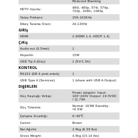
Reduced Blanking
480i, 480p, 576i, 576p,
HDTV Uyumu:
720p, 1080i, 1080p
Yatay Frekans:
15K-102KHz
Dikey Tarama Oranı:
24-120Hz
GIRIş
HDMI:
2 (HDMI 1.4, HDCP 1.4)
ÇıKış
Audio-out (3.5mm):
1
Hoparlör:
15W
USB Tip A (Güç):
1 (5V/1.5A)
KONTROL
RS232 (DB 9 pimli erkek):
1
USB Type A (Services):
1 (share with USB A Output)
DIğERLERI
Power adaptor: Input:
Güç Kaynağı Voltajı:
100~240V Output: 19.5VDC
/ 11.79A
Normal: 163W Standby:
Güç Tüketimi:
<0.5W
Çalışma Sıcaklığı:
0~40℃
Carton:
Brown
Net Ağırlık:
2.9kg (6.39 lbs)
Gross Weight:
4.6kg (10.14 lbs)