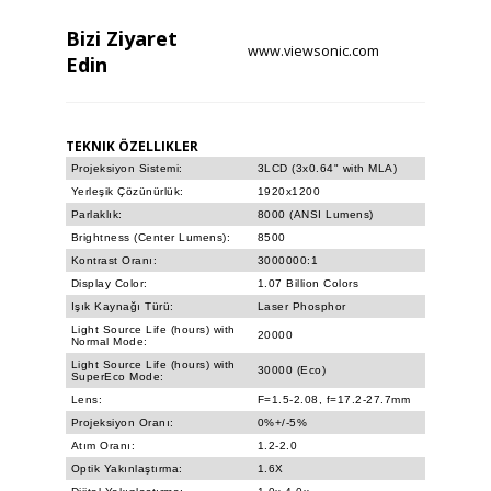
Bizi
Ziyaret
www.viewsonic.com
Edin
TEKNIK ÖZELLIKLER
Projeksiyon Sistemi:
3LCD (3x0.64" with MLA)
Yerleşik Çözünürlük:
1920x1200
Parlaklık:
8000 (ANSI Lumens)
Brightness (Center Lumens):
8500
Kontrast Oranı:
3000000:1
Display Color:
1.07 Billion Colors
Işık Kaynağı Türü:
Laser Phosphor
Light Source Life (hours) with
20000
Normal Mode:
Light Source Life (hours) with
30000 (Eco)
SuperEco Mode:
Lens:
F=1.5-2.08, f=17.2-27.7mm
Projeksiyon Oranı:
0%+/-5%
Atım Oranı:
1.2-2.0
Optik Yakınlaştırma:
1.6X