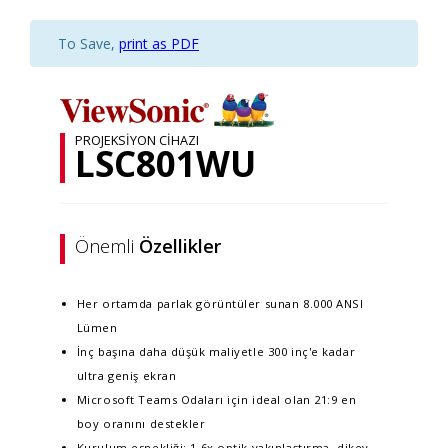
To Save,
print as PDF
PROJEKSIYON CIHAZI
LSC801WU
Önemli
Özellikler
Her ortamda parlak görüntüler sunan 8.000 ANSI
Lümen
İnç başına daha düşük maliyetle 300 inç'e kadar
ultra geniş ekran
Microsoft Teams Odaları için ideal olan 21:9 en
boy oranını destekler
Kurulum esnekliği: 1,6x optik yakınlaştırma, dikey