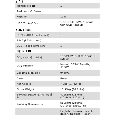
ÇıKış
Monitör çıkışı:
1
Audio-out (3.5mm):
1
Hoparlör:
16W
1 (USB2.0 - 5V/2A, share
USB Tip A (Güç):
with USB A Input)
KONTROL
RS232 (DB 9 pimli erkek):
1
RJ45 (LAN control):
1
USB Tip B (Hizmetler):
1
DIğERLERI
100-240V+/- 10%, 50/60Hz
Güç Kaynağı Voltajı:
(AC in)
Normal: 385W Standby:
Güç Tüketimi:
<0.5W
Çalışma Sıcaklığı:
0~40℃
Carton:
Brown
Net Ağırlık:
7.9kg (17.42 lbs)
Gross Weight:
10.93kg (24.1 lbs)
Boyutlar (GxDxY) Ayar Ayağı
405x358x137mm
ile:
(15.9x14.1x5.4 in)
510x498x260mm
Packing Dimensions:
(20.1x19.6x10.2 in)
English, German, French,
Italian, Spanish, Polish,