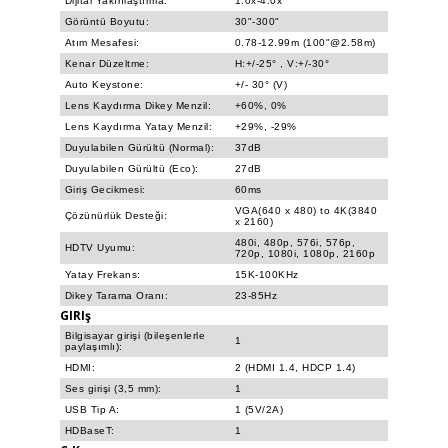
Dijital Yakınlaştırma:
1.0x-4.0x
Görüntü Boyutu:
30"-300"
Atım Mesafesi:
0.78-12.99m (100"@2.58m)
Kenar Düzeltme:
H:+/-25° , V:+/-30°
Auto Keystone:
+/- 30° (V)
Lens Kaydırma Dikey Menzil:
+60%, 0%
Lens Kaydırma Yatay Menzil:
+29%, -29%
Duyulabilen Gürültü (Normal):
37dB
Duyulabilen Gürültü (Eco):
27dB
Giriş Gecikmesi:
60ms
VGA(640 x 480) to 4K(3840
Çözünürlük Desteği:
x 2160)
480i, 480p, 576i, 576p,
HDTV Uyumu:
720p, 1080i, 1080p, 2160p
Yatay Frekans:
15K-100KHz
Dikey Tarama Oranı:
23-85Hz
GIRIş
Bilgisayar girişi (bileşenlerle
1
paylaşımlı):
HDMI:
2 (HDMI 1.4, HDCP 1.4)
Ses girişi (3,5 mm):
1
USB Tip A:
1 (5V/2A)
HDBaseT:
1