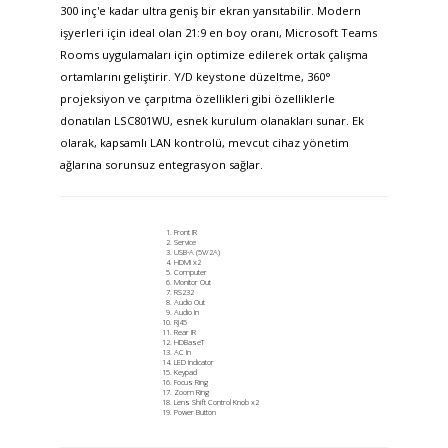
300 inç'e kadar ultra geniş bir ekran yansıtabilir. Modern
işyerleri için ideal olan 21:9 en boy oranı, Microsoft Teams
Rooms uygulamaları için optimize edilerek ortak çalışma
ortamlarını geliştirir. Y/D keystone düzeltme, 360°
projeksiyon ve çarpıtma özellikleri gibi özelliklerle
donatılan LSC801WU, esnek kurulum olanakları sunar. Ek
olarak, kapsamlı LAN kontrolü, mevcut cihaz yönetim
ağlarına sorunsuz entegrasyon sağlar.
Front IR
Service
USB-A (5V/2A)
HDMI x2
Computer
Monitor Out
RS232
Audio Out
Audio In
RJ45
Rear IR
HDBaseT
AC In
LED Indicator
Keypad
Focus Ring
Zoom Ring
Lens Shift Control Knob x2
Power Button