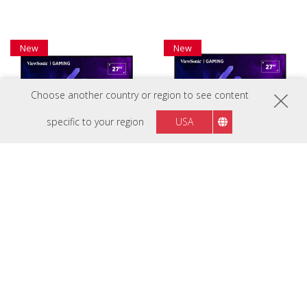
New
New
Choose another country or region to see content
specific to your region
USA
VX2757A-HD-PRO
VX2758A-2K-PRO-3
27” 180Hz FHD Gaming Monitor
27" 240Hz 2K Gaming Monitor
New
New