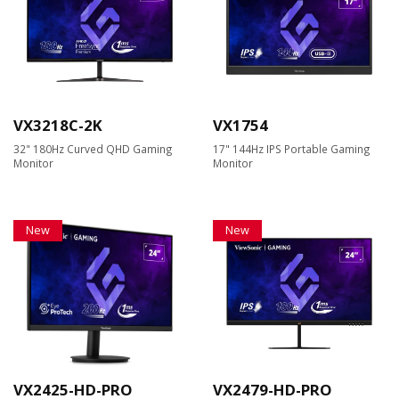
VX3218C-2K
VX1754
32" 180Hz Curved QHD Gaming
17" 144Hz IPS Portable Gaming
Monitor
Monitor
New
New
VX2425-HD-PRO
VX2479-HD-PRO