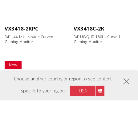
VX3418-2KPC
VX3418C-2K
34” 144Hz Ultrawide Curved
34” UWQHD 180Hz Curved
Gaming Monitor
Gaming Monitor
New
Choose another country or region to see content
specific to your region
USA
VX3480-2K-PRO
34” 165Hz UWQHD Gaming
Monitor