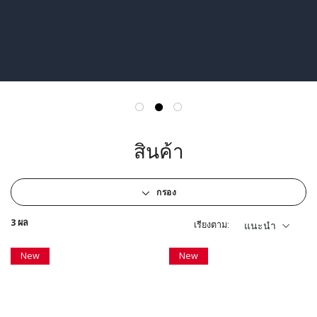
สินค้า
กรอง
3 ผล
เรียงตาม:
แนะนำ
New
New