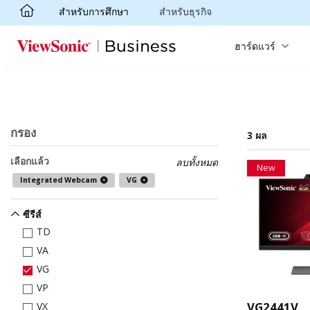
สำหรับการศึกษา
สำหรับธุรกิจ
Skip to main content
ฮาร์ดแวร์
กรอง
3 ผล
เลือกแล้ว
ลบทั้งหมด
New
Integrated Webcam
VG
ซีรีส์
TD
VA
VG
VP
VG2441V
VX