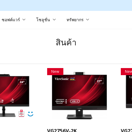
ซอฟต์แวร์
โซลูชั่น
ทรัพยากร
สินค้า
New
Ne
VG2756V-2K
VG2