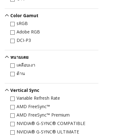
Color Gamut
sRGB
Adobe RGB
DCI-P3
หนามเตย
เคลือบเงา
ด้าน
Vertical Sync
Variable Refresh Rate
AMD FreeSync™
AMD FreeSync™ Premium
NVIDIA® G-SYNC® COMPATIBLE
NVIDIA® G-SYNC® ULTIMATE