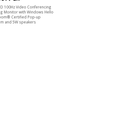
D 100Hz Video Conferencing
g Monitor with Windows Hello
oom® Certified Pop-up
m and 5W speakers