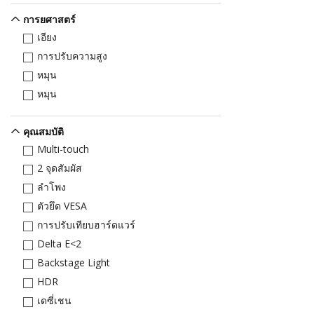
การยศาสตร์
เอียง
การปรับความสูง
หมุน
หมุน
คุณสมบัติ
Multi-touch
2 จุดสัมผัส
ลำโพง
ตัวยึด VESA
การปรับเทียบฮาร์ดแวร์
Delta E<2
Backstage Light
HDR
เดซี่เชน