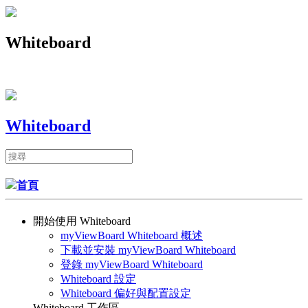
Whiteboard
Whiteboard
首頁
開始使用 Whiteboard
myViewBoard Whiteboard 概述
下載並安裝 myViewBoard Whiteboard
登錄 myViewBoard Whiteboard
Whiteboard 設定
Whiteboard 偏好與配置設定
Whiteboard 工作區