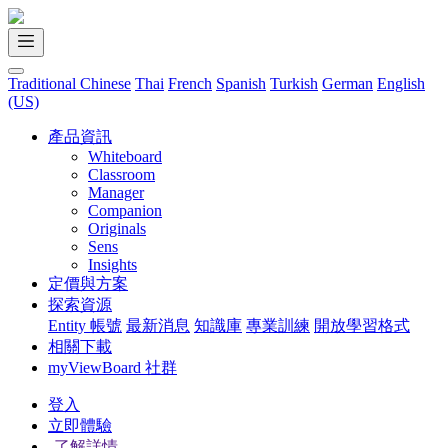
Traditional Chinese
Thai
French
Spanish
Turkish
German
English
(US)
產品資訊
Whiteboard
Classroom
Manager
Companion
Originals
Sens
Insights
定價與方案
探索資源
Entity 帳號
最新消息
知識庫
專業訓練
開放學習格式
相關下載
myViewBoard 社群
登入
立即體驗
了解詳情