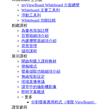
myViewBoard Whiteboard 介面總覽
Whiteboard 主要工具列
浮動工具列
Whiteboard 功能比較
創建課程
為畫布添加註釋
百寶箱細項介紹
內建瀏覽器細項介紹
背景管理
儲存課程
展示課程
開啟和匯入課程教材
簡報模式
螢幕擷取功能細項介紹
無線投影設定
現場直播會議
課堂中的攝影機影像
即時字幕概述
> 更多
分割螢幕應用程式（僅限 ViewBoard）
課堂參與