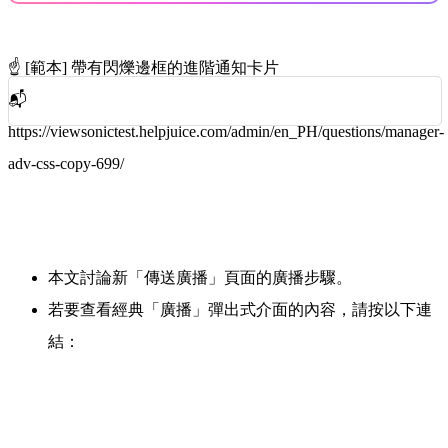
‍
☝️ [範本] 帶有閃爍邊框的進階通知卡片
📬
https://viewsonictest.helpjuice.com/admin/en_PH/questions/manager-
adv-css-copy-699/
本文討論新「傳送廣播」頁面的廣播步驟。
若要查看經典「廣播」彈出式介面的內容，請按以下連
結：
返回經典廣播介面