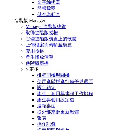
文字編輯器
簡報檔案
儲存為範本
進階版 Manager
Manager 進階版總覽
取得進階版授權
管理進階版裝置上的軟體
上傳檔案與傳輸至裝置
套用授權
產生播放清單
進階版廣播
> 更多
排程開機與關機
使用進階版進行備份與還原
設定鎖定
產生、套用與排程工作排程
產生與套用設定檔
遠端桌面
從外部來源更新韌體
報表
操作記錄