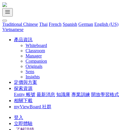
Traditional Chinese
Thai
French
Spanish
German
English (US)
Vietnamese
產品資訊
Whiteboard
Classroom
Manager
Companion
Originals
Sens
Insights
定價與方案
探索資源
Entity 帳號
最新消息
知識庫
專業訓練
開放學習格式
相關下載
myViewBoard 社群
登入
立即體驗
了解詳情