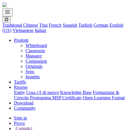
Traditional Chinese
Thai
French
Spanish
Turkish
German
English
(US)
Vietnamese
Italian
Prodotti
Whiteboard
Classroom
Manager
Companion
Originals
Sens
Insights
Tariffe
Risorse
Entity
Cosa c'è di nuovo
Knowledge Base
Formazione &
Crescita
Programma MSP Certificato
Open Learning Format
Download
Community
Sign in
Prova
Contattci