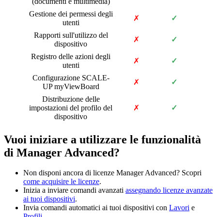
(documenti e multimedia)
Gestione dei permessi degli
✗
✓
utenti
Rapporti sull'utilizzo del
✗
✓
dispositivo
Registro delle azioni degli
✗
✓
utenti
Configurazione SCALE-
✗
✓
UP myViewBoard
Distribuzione delle
impostazioni del profilo del
✗
✓
dispositivo
Vuoi iniziare a utilizzare le funzionalità
di Manager Advanced?
Non disponi ancora di licenze Manager Advanced? Scopri
come acquisire le licenze
.
Inizia a inviare comandi avanzati
assegnando licenze avanzate
ai tuoi dispositivi
.
Invia comandi automatici ai tuoi dispositivi con
Lavori
e
Profili
.