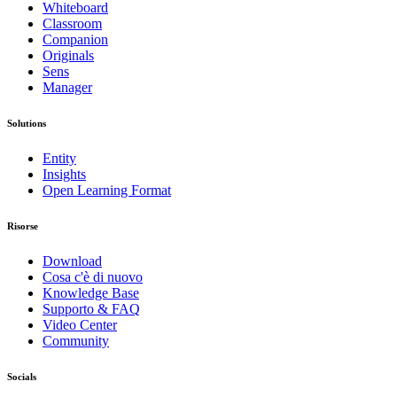
Whiteboard
Classroom
Companion
Originals
Sens
Manager
Solutions
Entity
Insights
Open Learning Format
Risorse
Download
Cosa c'è di nuovo
Knowledge Base
Supporto & FAQ
Video Center
Community
Socials