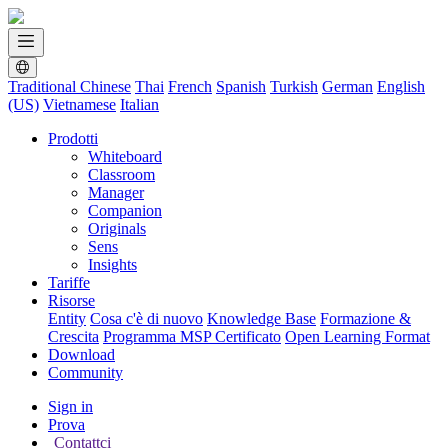
Traditional Chinese
Thai
French
Spanish
Turkish
German
English
(US)
Vietnamese
Italian
Prodotti
Whiteboard
Classroom
Manager
Companion
Originals
Sens
Insights
Tariffe
Risorse
Entity
Cosa c'è di nuovo
Knowledge Base
Formazione &
Crescita
Programma MSP Certificato
Open Learning Format
Download
Community
Sign in
Prova
Contattci