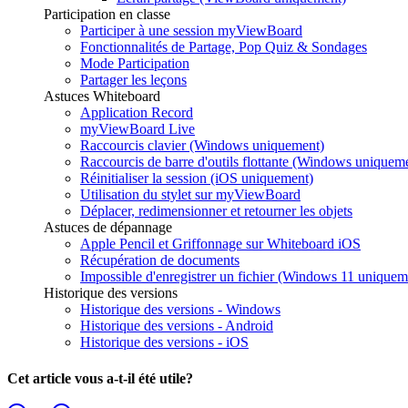
Participation en classe
Participer à une session myViewBoard
Fonctionnalités de Partage, Pop Quiz & Sondages
Mode Participation
Partager les leçons
Astuces Whiteboard
Application Record
myViewBoard Live
Raccourcis clavier (Windows uniquement)
Raccourcis de barre d'outils flottante (Windows uniquem
Réinitialiser la session (iOS uniquement)
Utilisation du stylet sur myViewBoard
Déplacer, redimensionner et retourner les objets
Astuces de dépannage
Apple Pencil et Griffonnage sur Whiteboard iOS
Récupération de documents
Impossible d'enregistrer un fichier (Windows 11 uniquem
Historique des versions
Historique des versions - Windows
Historique des versions - Android
Historique des versions - iOS
Cet article vous a-t-il été utile?