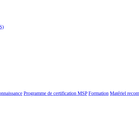
S)
onnaissance
Programme de certification MSP
Formation
Matériel reco