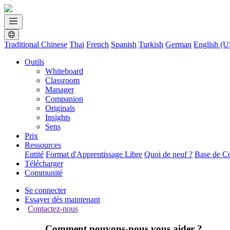
Traditional Chinese
Thai
French
Spanish
Turkish
German
English (U
Outils
Whiteboard
Classroom
Manager
Companion
Originals
Insights
Sens
Prix
Ressources
Entité
Format d'Apprentissage Libre
Quoi de neuf ?
Base de C
Télécharger
Communité
Se connecter
Essayer dès maintenant
Contactez-nous
Comment pouvons-nous vous aider ?