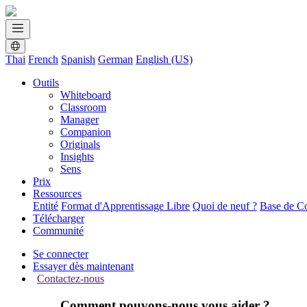
Thai
French
Spanish
German
English (US)
Outils
Whiteboard
Classroom
Manager
Companion
Originals
Insights
Sens
Prix
Ressources
Entité
Format d'Apprentissage Libre
Quoi de neuf ?
Base de C
Télécharger
Communité
Se connecter
Essayer dès maintenant
Contactez-nous
Comment pouvons-nous vous aider ?