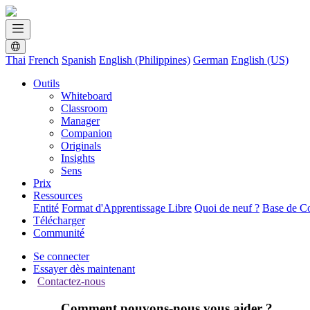
Thai
French
Spanish
English (Philippines)
German
English (US)
Outils
Whiteboard
Classroom
Manager
Companion
Originals
Insights
Sens
Prix
Ressources
Entité
Format d'Apprentissage Libre
Quoi de neuf ?
Base de C
Télécharger
Communité
Se connecter
Essayer dès maintenant
Contactez-nous
Comment pouvons-nous vous aider ?