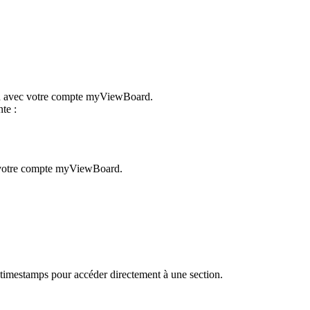
bord avec votre compte myViewBoard.
te :
à votre compte myViewBoard.
s timestamps pour accéder directement à une section.