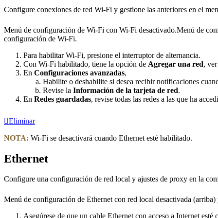
Configure conexiones de red Wi-Fi y gestione las anteriores en el me
Menú de configuración de Wi-Fi con Wi-Fi desactivado.
Menú de confi
configuración de Wi-Fi.
Para habilitar Wi-Fi, presione el interruptor de alternancia.
Con Wi-Fi habilitado, tiene la opción de
Agregar una red
, ve
En
Configuraciones avanzadas
,
Habilite o deshabilite si desea recibir notificaciones cuan
Revise la
Información de la tarjeta de red
.
En
Redes guardadas
, revise todas las redes a las que ha acce
Eliminar
NOTA:
Wi-Fi se desactivará cuando Ethernet esté habilitado.
Ethernet
Configure una configuración de red local y ajustes de proxy en la con
Menú de configuración de Ethernet con red local desactivada (arriba) 
Asegúrese de que un cable Ethernet con acceso a Internet esté c