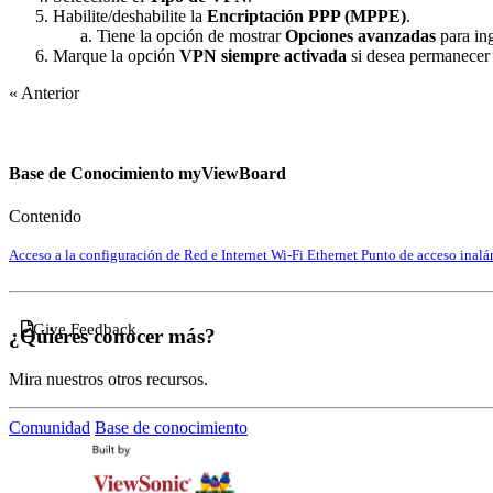
Habilite/deshabilite la
Encriptación PPP (MPPE)
.
Tiene la opción de mostrar
Opciones avanzadas
para ing
Marque la opción
VPN siempre activada
si desea permanecer 
« Anterior
Base de Conocimiento myViewBoard
Contenido
Acceso a la configuración de Red e Internet
Wi-Fi
Ethernet
Punto de acceso inal
Give Feedback
¿Quieres conocer más?
Mira nuestros otros recursos.
Comunidad
Base de conocimiento