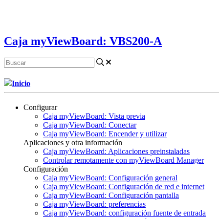
Caja myViewBoard: VBS200-A
Inicio
Configurar
Caja myViewBoard: Vista previa
Caja myViewBoard: Conectar
Caja myViewBoard: Encender y utilizar
Aplicaciones y otra información
Caja myViewBoard: Aplicaciones preinstaladas
Controlar remotamente con myViewBoard Manager
Configuración
Caja myViewBoard: Configuración general
Caja myViewBoard: Configuración de red e internet
Caja myViewBoard: Configuración pantalla
Caja myViewBoard: preferencias
Caja myViewBoard: configuración fuente de entrada