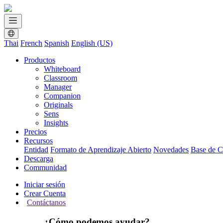
Thai
French
Spanish
English (US)
Productos
Whiteboard
Classroom
Manager
Companion
Originals
Sens
Insights
Precios
Recursos
Entidad
Formato de Aprendizaje Abierto
Novedades
Base de C
Descarga
Communidad
Iniciar sesión
Crear Cuenta
Contáctanos
¿Cómo podemos ayudar?