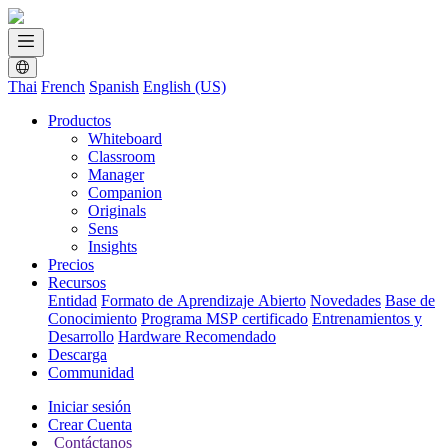
Thai
French
Spanish
English (US)
Productos
Whiteboard
Classroom
Manager
Companion
Originals
Sens
Insights
Precios
Recursos
Entidad
Formato de Aprendizaje Abierto
Novedades
Base de
Conocimiento
Programa MSP certificado
Entrenamientos y
Desarrollo
Hardware Recomendado
Descarga
Communidad
Iniciar sesión
Crear Cuenta
Contáctanos