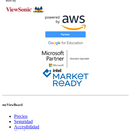
myViewBoard
Precios
Seguridad
Accesibilidad