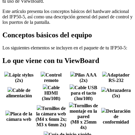
tu uso de ViewBoard.
Este artículo presenta los conceptos básicos del hardware adicional
del IFP50-5, así como una descripción general del panel de control y
los puertos de la pantalla.
Conceptos básicos del equipo
Los siguientes elementos se incluyen en el paquete de tu IFP50-5:
Lo que viene con tu ViewBoard
Lápiz stylus
Control
Pilas AAA
Adaptador
(2x)
remoto
(2x)
RS-232
Cable
Cable USB
Cable de
Abrazadera
HDMI
para el tacto
alimentación
(5x)
(3m/10ft)
(3m/10ft)
Tornillos de
Tornillos de
montaje en la
Declaración
Placa de la
la cámara web
pared
de
cámara web
(M4 x 6mm 2x;
(M8 x 25mm
conformidad
M3 x 6mm 2x)
4x)
Guía de inicio rápido