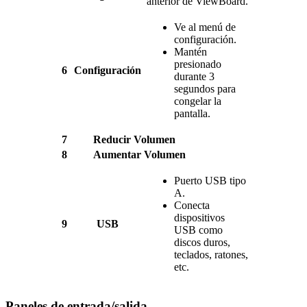
anterior de ViewBoard.
Ve al menú de
configuración.
Mantén
presionado
6
Configuración
durante 3
segundos para
congelar la
pantalla.
7
Reducir Volumen
8
Aumentar Volumen
Puerto USB tipo
A.
Conecta
dispositivos
9
USB
USB como
discos duros,
teclados, ratones,
etc.
Paneles de entrada/salida