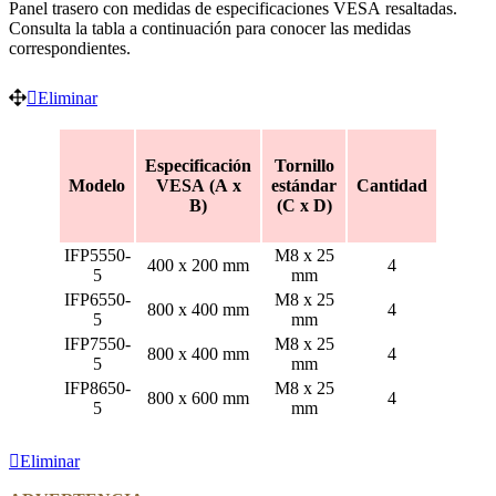
Panel trasero con medidas de especificaciones VESA resaltadas.
Consulta la tabla a continuación para conocer las medidas
correspondientes.
Eliminar
Especificación
Tornillo
Modelo
VESA (A x
estándar
Cantidad
B)
(C x D)
IFP5550-
M8 x 25
400 x 200 mm
4
5
mm
IFP6550-
M8 x 25
800 x 400 mm
4
5
mm
IFP7550-
M8 x 25
800 x 400 mm
4
5
mm
IFP8650-
M8 x 25
800 x 600 mm
4
5
mm
Eliminar