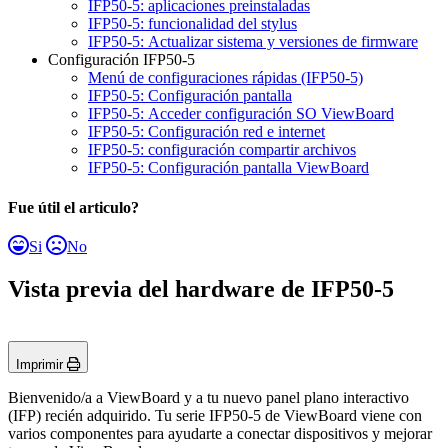
IFP50-5: aplicaciones preinstaladas
IFP50-5: funcionalidad del stylus
IFP50-5: Actualizar sistema y versiones de firmware
Configuración IFP50-5
Menú de configuraciones rápidas (IFP50-5)
IFP50-5: Configuración pantalla
IFP50-5: Acceder configuración SO ViewBoard
IFP50-5: Configuración red e internet
IFP50-5: configuración compartir archivos
IFP50-5: Configuración pantalla ViewBoard
Fue útil el articulo?
Si
No
Vista previa del hardware de IFP50-5
Imprimir
Bienvenido/a a ViewBoard y a tu nuevo panel plano interactivo
(IFP) recién adquirido. Tu serie IFP50-5 de ViewBoard viene con
varios componentes para ayudarte a conectar dispositivos y mejorar