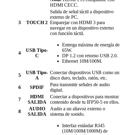
HDMI CECC.
Salida de señal táctil a dispositivo
externo de PC.
3
TOUCH 2
Emparejar con HDMI 3 para
navegar en un dispositivo externo
con función táctil.
Entrega máxima de energía de
USB Tipo-
65W.
4
C
DP 1.2 con retorno USB 2.0.
Ethernet 10M/100M.
USB Tipo-
Conectar dispositivos USB como un
5
A
disco duro, teclado, ratón, etc.
Para transmitir señales de audio
6
SPDIF
digital.
HDMI
Conectar a dispositivos para mostrar
7
SALIDA
contenido desde tu IFP50-5 en ellos.
AUDIO
Audio a un altavoz externo o
8
SALIDA
sistema de sonido.
Interfaz estándar RJ45
(10M/100M/1000M) de