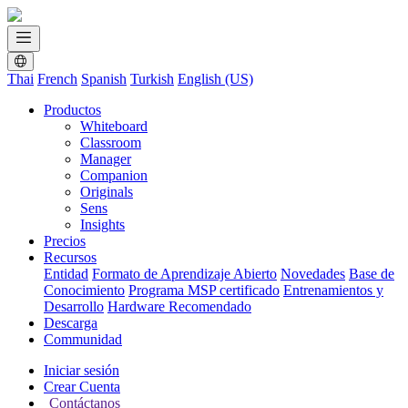
Thai
French
Spanish
Turkish
English (US)
Productos
Whiteboard
Classroom
Manager
Companion
Originals
Sens
Insights
Precios
Recursos
Entidad
Formato de Aprendizaje Abierto
Novedades
Base de
Conocimiento
Programa MSP certificado
Entrenamientos y
Desarrollo
Hardware Recomendado
Descarga
Communidad
Iniciar sesión
Crear Cuenta
Contáctanos