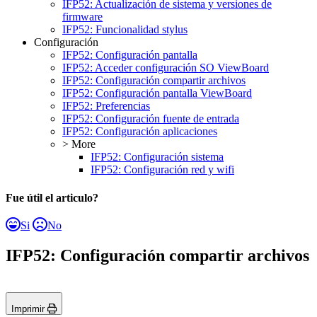
IFP52: Actualización de sistema y versiones de
firmware
IFP52: Funcionalidad stylus
Configuración
IFP52: Configuración pantalla
IFP52: Acceder configuración SO ViewBoard
IFP52: Configuración compartir archivos
IFP52: Configuración pantalla ViewBoard
IFP52: Preferencias
IFP52: Configuración fuente de entrada
IFP52: Configuración aplicaciones
> More
IFP52: Configuración sistema
IFP52: Configuración red y wifi
Fue útil el articulo?
Si
No
IFP52: Configuración compartir archivos
Imprimir