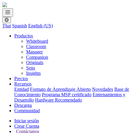
Thai
Spanish
English (US)
Productos
Whiteboard
Classroom
Manager
Companion
Originals
Sens
Insights
Precios
Recursos
Entidad
Formato de Aprendizaje Abierto
Novedades
Base de
Conocimiento
Programa MSP certificado
Entrenamientos y
Desarrollo
Hardware Recomendado
Descarga
Communidad
Iniciar sesión
Crear Cuenta
Contáctanos