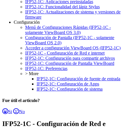
IFP52-1C: Aplicaciones preinstaladas
IFP52-1C: Funcionalidad del lápiz Stylus
IFP52-1C: Actualizaciones de sistema y versiones de
firmware
Configuración
Menú de Configuraciones Rápidas (IFP52-1C -
solamente ViewBoard OS 3.0)
Configuración de Pantalla (IFP52-1C - solamente
ViewBoard OS 2.0)
Acceder a configuración ViewBoard OS (IFP52-1C)
IFP52-1C - Configuración de Red e internet
IFP52-1C: Configuración para compartir archivos
IFP52-1C: Configuración de Pantalla ViewBoard
IFP52-1C: Preferencias
> More
IFP52-1C: Configuración de fuente de entrada
IFP52-1C: Configuración de Apps
IFP52-1C: Configuración de sistema
Fue útil el articulo?
Si
No
IFP52-1C - Configuración de Red e