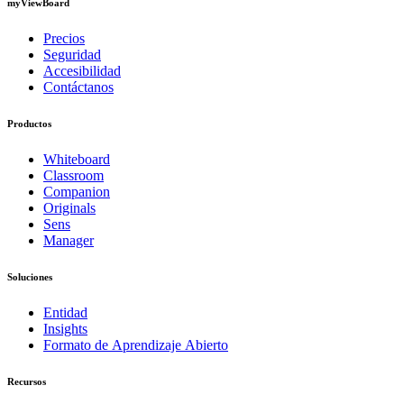
myViewBoard
Precios
Seguridad
Accesibilidad
Contáctanos
Productos
Whiteboard
Classroom
Companion
Originals
Sens
Manager
Soluciones
Entidad
Insights
Formato de Aprendizaje Abierto
Recursos