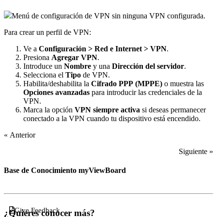
Menú de configuración de VPN sin ninguna VPN configurada.
Para crear un perfil de VPN:
Ve a
Configuración > Red e Internet > VPN
.
Presiona
Agregar VPN
.
Introduce un
Nombre
y una
Dirección del servidor
.
Selecciona el
Tipo
de VPN.
Habilita/deshabilita la
Cifrado PPP (MPPE)
o muestra las
Opciones avanzadas
para introducir las credenciales de la
VPN.
Marca la opción
VPN siempre activa
si deseas permanecer
conectado a la VPN cuando tu dispositivo está encendido.
« Anterior
Siguiente »
Base de Conocimiento myViewBoard
Give Feedback
¿Quieres conocer más?