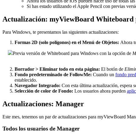
Ahora los usuarios de iOS pueden hacer uso de todas las
Si has estado utilizando el Apple Pencil con previas ve
Actualización: myViewBoard Whiteboard
Para Windows, te presentamos las siguientes actualizaciones:
Formas 2D (solo polígonos) en el Menú de Objetos:
Ahora to
Previa versión de Whiteboard para Windows con la opción de
M
Borrador > Eliminar todo en esta página:
El botón de
Elimi
Fondo predeterminado de FollowMe:
Cuando un
fondo pre
establecido.
Navegador Integrado:
Con esta última actualización, espera 
Selección de color de Fondo:
Los usuarios ahora pueden
apli
Actualizaciones: Manager
Este mes, tenemos un par de actualizaciones para myViewBoard Man
Todos los usuarios de Manager