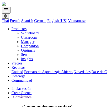
Thai
French
Spanish
German
English (US)
Vietnamese
Productos
Whiteboard
Classroom
Manager
Companion
Originals
Sens
Insights
Precios
Recursos
Entidad
Formato de Aprendizaje Abierto
Novedades
Base de C
Descarga
Communidad
Iniciar sesión
Crear Cuenta
Contáctanos
¿Cómo podemos ayudar?