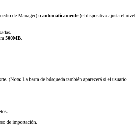
or medio de Manager) o
automáticamente
(el dispositivo ajusta el nivel
badas.
ora
500MB
.
rte. (Nota: La barra de búsqueda también aparecerá si el usuario
tos.
ceso de importación.