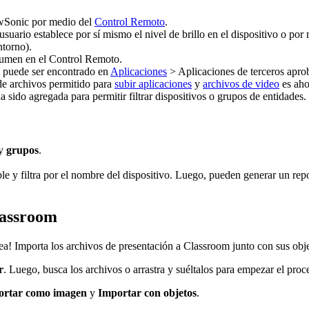
ewSonic por medio del
Control Remoto
.
 usuario establece por sí mismo el nivel de brillo en el dispositivo o p
ntorno).
olumen en el Control Remoto.
 puede ser encontrado en
Aplicaciones
> Aplicaciones de terceros apro
 archivos permitido para
subir aplicaciones
y
archivos de video
es ah
 sido agregada para permitir filtrar dispositivos o grupos de entidades.
y
grupos
.
e y filtra por el nombre del dispositivo. Luego, pueden generar un repo
lassroom
ea! Importa los archivos de presentación a Classroom junto con sus obje
r
. Luego, busca los archivos o arrastra y suéltalos para empezar el pro
ortar como imagen
y
Importar con objetos
.