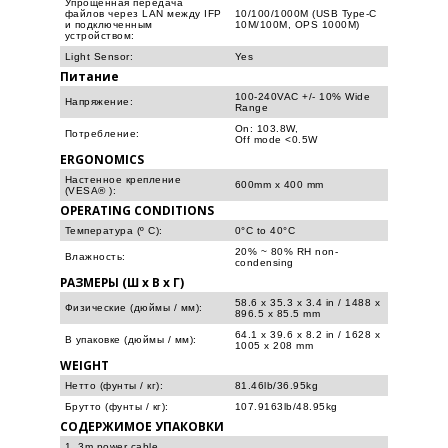
Упрощенная передача
файлов через LAN между IFP
10/100/1000M (USB Type-C
и подключенным
10M/100M, OPS 1000M)
устройством:
Light Sensor:
Yes
Питание
100-240VAC +/- 10% Wide
Напряжение:
Range
On: 103.8W,
Потребление:
Off mode <0.5W
ERGONOMICS
Настенное крепление
600mm x 400 mm
(VESA® ):
OPERATING CONDITIONS
Температура (º C):
0°C to 40°C
20% ~ 80% RH non-
Влажность:
condensing
РАЗМЕРЫ (Ш х В х Г)
58.6 x 35.3 x 3.4 in / 1488 x
Физические (дюймы / мм):
896.5 x 85.5 mm
64.1 x 39.6 x 8.2 in / 1628 x
В упаковке (дюймы / мм):
1005 x 208 mm
WEIGHT
Нетто (фунты / кг):
81.46lb/36.95kg
Брутто (фунты / кг):
107.9163lb/48.95kg
СОДЕРЖИМОЕ УПАКОВКИ
1. 3m power cable