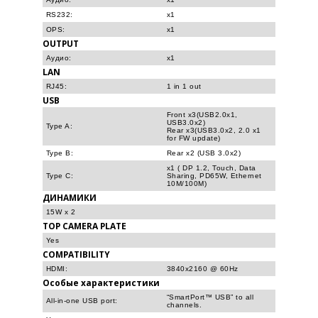
RS232:
x1
OPS:
x1
OUTPUT
Аудио:
x1
LAN
RJ45:
1 in 1 out
USB
Front x3(USB2.0x1,
USB3.0x2)
Type A:
Rear x3(USB3.0x2, 2.0 x1
for FW update)
Type B:
Rear x2 (USB 3.0x2)
x1 ( DP 1.2, Touch, Data
Type C:
Sharing, PD65W, Ethernet
10M/100M)
ДИНАМИКИ
15W x 2
TOP CAMERA PLATE
Yes
COMPATIBILITY
HDMI:
3840x2160 @ 60Hz
Особые характеристики
“SmartPort™ USB” to all
All-in-one USB port:
channels.