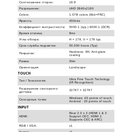
Соотношение сторон:
16:9
Разрешение:
UHD 3840x2160
Colors:
1.07B colors (8bit+FRC)
Яркость:
450nits
Коэффициент контрастности:
5000:1 (typ.) 6000:1 (DCR)
Время отклика:
8ms
Углы обзора:
H = 178, V = 178 typ.
Срок службы подсветки:
50,000 hours (Typ)
Hardness: 9H, Anti-glare
Покрытие:
coating
Рамка:
Slim
Ориентация:
Landscape
TOUCH
Ultra Fine Touch Techology
Тип / Технология:
(IR Recognition)
Разрешение сенсорного
32767 × 32767
датчика:
Windows: 40 points of touch,
Сенсорные точки:
Android : 20 points of touch
INPUT
Rear 2.0 x 3 (HDMI 1 & 3
HDMI:
Support CEC; HDMI 2
Supports CEC & ARC)
RGB / VGA:
x1
Аудио:
x1