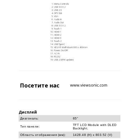
Menu Controls
USB 3.0 X 2
USB 2.0
OPS Slot
VGA
Audio In
Audio Out
USB 3.0 X 2
Touch 1
HDMI 1
HDMI 2
HDMI 3
Touch 2
USB Type-C
VESA® Wall Mount 600 x 400mm
Power On/OFF
AC IN
RS232
USB 2.0(FW update)
Посетите
нас
www.viewsonic.com
Дисплей
Диагональ:
65"
TFT LCD Module with DLED
Тип панели:
Backlight.
Область отображения (мм):
1428.48 (H) x 803.52 (V)